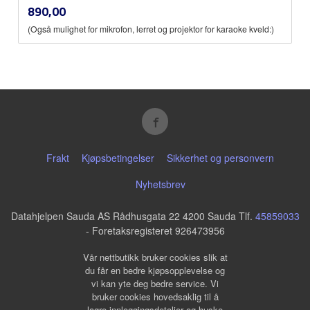
inkl.
Pris
890,00
mva.
(Også mulighet for mikrofon, lerret og projektor for karaoke kveld:)
Frakt
Kjøpsbetingelser
Sikkerhet og personvern
Nyhetsbrev
Datahjelpen Sauda AS Rådhusgata 22 4200 Sauda Tlf.
45859033
- Foretaksregisteret 926473956
Vår nettbutikk bruker cookies slik at
du får en bedre kjøpsopplevelse og
vi kan yte deg bedre service. Vi
bruker cookies hovedsaklig til å
lagre innloggingsdetaljer og huske