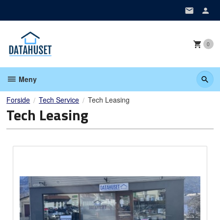
Gå
til
innholdet
0
Meny
Forside
Tech Service
Tech Leasing
Tech Leasing