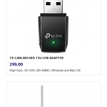
TP-LINK ARCHER T3U USB ADAPTER
inkl.
Pris
299,00
mva.
High Gain, AC1300, MU-MIMO, Windows and Mac OS