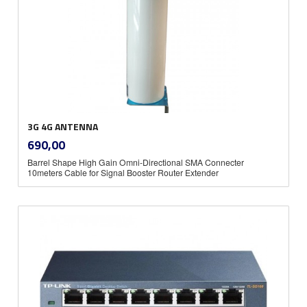
3G 4G ANTENNA
inkl.
Pris
690,00
mva.
Barrel Shape High Gain Omni-Directional SMA Connecter
10meters Cable for Signal Booster Router Extender