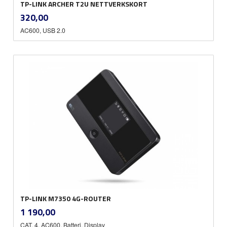
TP-LINK ARCHER T2U NETTVERKSKORT
inkl.
Pris
320,00
mva.
AC600, USB 2.0
TP-LINK M7350 4G-ROUTER
inkl.
Pris
1 190,00
mva.
CAT. 4, AC600, Batteri, Display