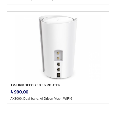
TP-LINK DECO X50 5G ROUTER
inkl.
Pris
4 990,00
mva.
AX3000, Dual-band, AI-Driven Mesh, WiFi 6