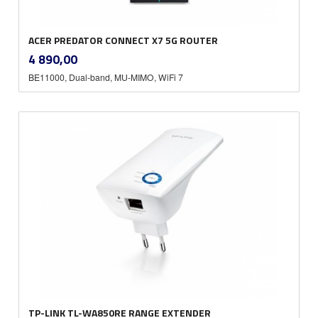
ACER PREDATOR CONNECT X7 5G ROUTER
inkl.
Pris
4 890,00
mva.
BE11000, Dual-band, MU-MIMO, WiFi 7
TP-LINK TL-WA850RE RANGE EXTENDER