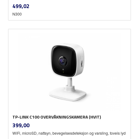
inkl.
Pris
499,02
mva.
N300
TP-LINK C100 OVERVÅKNINGSKAMERA (HVIT)
inkl.
Pris
399,00
mva.
WiFi, microSD, nattsyn, bevegelsesdeteksjon og varsling, toveis lyd