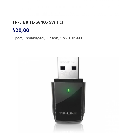
TP-LINK TL-SG105 SWITCH
inkl.
Pris
420,00
mva.
5 port, unmanaged, Gigabit, QoS, Fanless