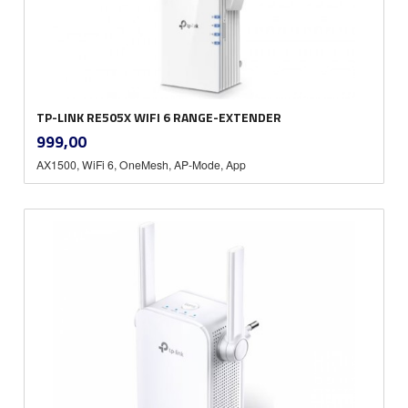
TP-LINK RE505X WIFI 6 RANGE-EXTENDER
inkl.
Pris
999,00
mva.
AX1500, WiFi 6, OneMesh, AP-Mode, App