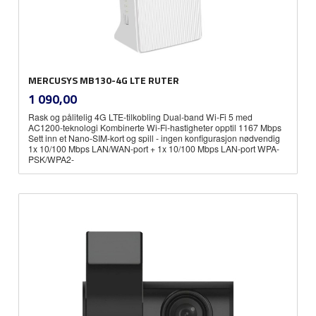
MERCUSYS MB130-4G LTE RUTER
inkl.
Pris
1 090,00
mva.
Rask og pålitelig 4G LTE-tilkobling Dual-band Wi-Fi 5 med
AC1200-teknologi Kombinerte Wi-Fi-hastigheter opptil 1167 Mbps
Sett inn et Nano-SIM-kort og spill - ingen konfigurasjon nødvendig
1x 10/100 Mbps LAN/WAN-port + 1x 10/100 Mbps LAN-port WPA-
PSK/WPA2-