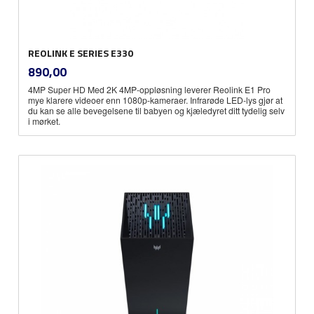
REOLINK E SERIES E330
inkl.
Pris
890,00
mva.
4MP Super HD Med 2K 4MP-oppløsning leverer Reolink E1 Pro
mye klarere videoer enn 1080p-kameraer. Infrarøde LED-lys gjør at
du kan se alle bevegelsene til babyen og kjæledyret ditt tydelig selv
i mørket.