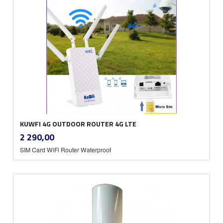
KUWFI 4G OUTDOOR ROUTER 4G LTE
inkl.
Pris
2 290,00
mva.
SIM Card WiFi Router Waterproof