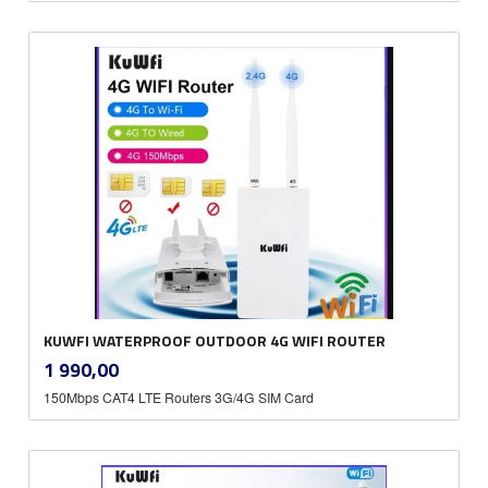
KUWFI WATERPROOF OUTDOOR 4G WIFI ROUTER
inkl.
Pris
1 990,00
mva.
150Mbps CAT4 LTE Routers 3G/4G SIM Card