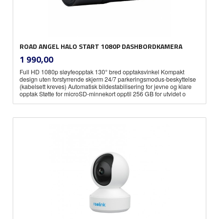
ROAD ANGEL HALO START 1080P DASHBORDKAMERA
inkl.
Pris
1 990,00
mva.
Full HD 1080p sløyfeopptak 130° bred opptaksvinkel Kompakt
design uten forstyrrende skjerm 24/7 parkeringsmodus-beskyttelse
(kabelsett kreves) Automatisk bildestabilisering for jevne og klare
opptak Støtte for microSD-minnekort opptil 256 GB for utvidet o