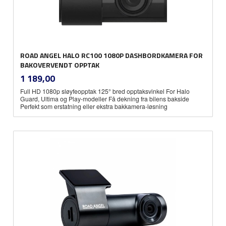
ROAD ANGEL HALO RC100 1080P DASHBORDKAMERA FOR
BAKOVERVENDT OPPTAK
inkl.
Pris
1 189,00
mva.
Full HD 1080p sløyfeopptak 125° bred opptaksvinkel For Halo
Guard, Ultima og Play-modeller Få dekning fra bilens bakside
Perfekt som erstatning eller ekstra bakkamera-løsning