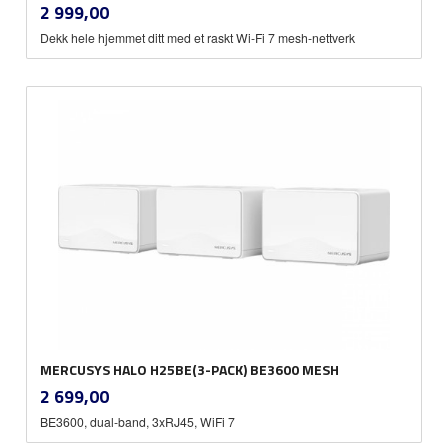
inkl.
Pris
2 999,00
mva.
Dekk hele hjemmet ditt med et raskt Wi-Fi 7 mesh-nettverk
MERCUSYS HALO H25BE(3-PACK) BE3600 MESH
inkl.
Pris
2 699,00
mva.
BE3600, dual-band, 3xRJ45, WiFi 7