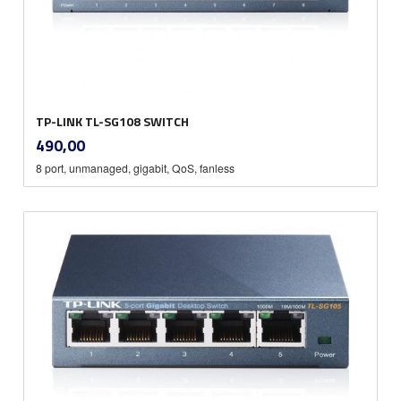
TP-LINK TL-SG108 SWITCH
inkl.
Pris
490,00
mva.
8 port, unmanaged, gigabit, QoS, fanless