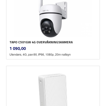
TAPO C501GW 4G OVERVÅKNINGSKAMERA
inkl.
Pris
1 090,00
mva.
Utendørs, 4G, pan/tilt, IP66, 1080p, 20m nattsyn