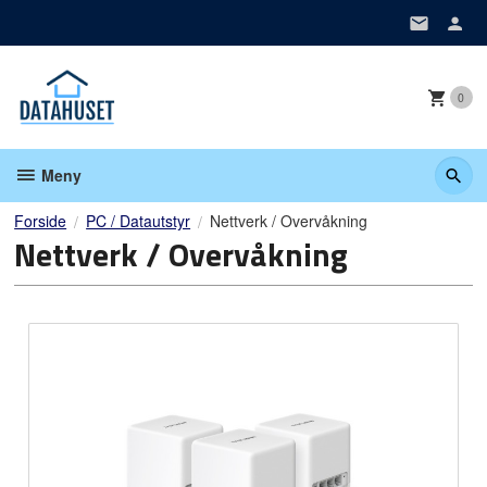
Gå
til
innholdet
0
Meny
Forside
PC / Datautstyr
Nettverk / Overvåkning
Nettverk / Overvåkning