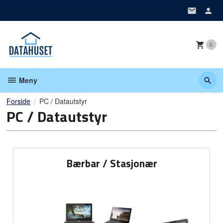
Gå
til
innholdet
0
Meny
Forside
PC / Datautstyr
PC / Datautstyr
Bærbar / Stasjonær