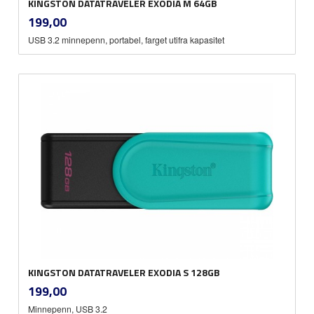
KINGSTON DATATRAVELER EXODIA M 64GB
inkl.
Pris
199,00
mva.
USB 3.2 minnepenn, portabel, farget utifra kapasitet
KINGSTON DATATRAVELER EXODIA S 128GB
inkl.
Pris
199,00
mva.
Minnepenn, USB 3.2