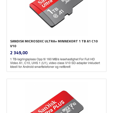
SANDISK MICROSDXC ULTRA+ MINNEKORT 1 TB A1 C10
V10
inkl.
Pris
2 349,00
mva.
1 TB-lagringsplass Opp til 160 MB/s lesehastighet For Full HD
Video A1, C10, UHS 1 (U1), video class V10 SD-adapter inkludert
Ideell for Android-smarttelefoner og nettbrett