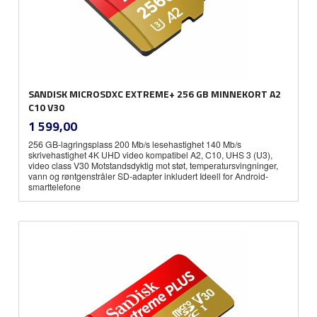
SANDISK MICROSDXC EXTREME+ 256 GB MINNEKORT A2
C10 V30
inkl.
Pris
1 599,00
mva.
256 GB-lagringsplass 200 Mb/s lesehastighet 140 Mb/s
skrivehastighet 4K UHD video kompatibel A2, C10, UHS 3 (U3),
video class V30 Motstandsdyktig mot støt, temperatursvingninger,
vann og røntgenstråler SD-adapter inkludert Ideell for Android-
smarttelefone