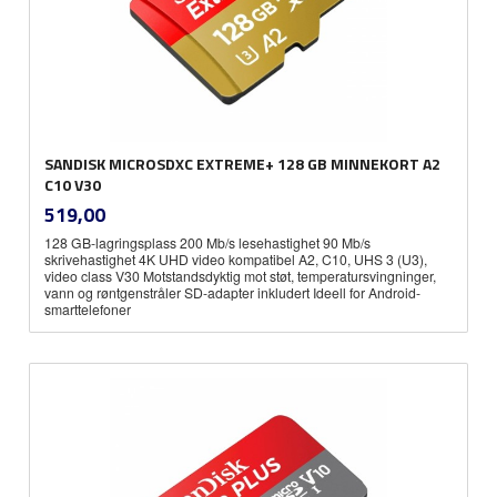
SANDISK MICROSDXC EXTREME+ 128 GB MINNEKORT A2
C10 V30
inkl.
Pris
519,00
mva.
128 GB-lagringsplass 200 Mb/s lesehastighet 90 Mb/s
skrivehastighet 4K UHD video kompatibel A2, C10, UHS 3 (U3),
video class V30 Motstandsdyktig mot støt, temperatursvingninger,
vann og røntgenstråler SD-adapter inkludert Ideell for Android-
smarttelefoner