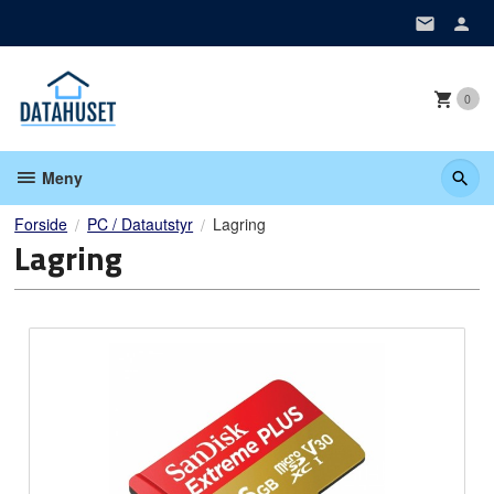
Gå
til
innholdet
0
Meny
Forside
PC / Datautstyr
Lagring
Lagring