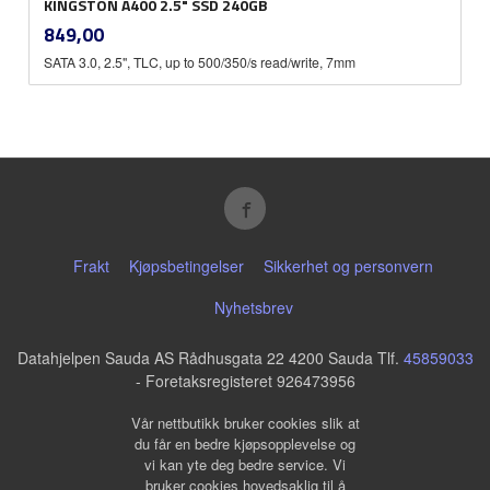
KINGSTON A400 2.5" SSD 240GB
inkl.
Pris
849,00
mva.
SATA 3.0, 2.5", TLC, up to 500/350/s read/write, 7mm
Frakt
Kjøpsbetingelser
Sikkerhet og personvern
Nyhetsbrev
Datahjelpen Sauda AS Rådhusgata 22 4200 Sauda Tlf.
45859033
- Foretaksregisteret 926473956
Vår nettbutikk bruker cookies slik at
du får en bedre kjøpsopplevelse og
vi kan yte deg bedre service. Vi
bruker cookies hovedsaklig til å