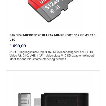
SANDISK MICROSDXC ULTRA+ MINNEKORT 512 GB A1 C10
V10
inkl.
Pris
1 699,00
mva.
512 GB-lagringsplass Opp til 160 MB/s lesehastighet For Full HD
Video A1, C10, UHS 1 (U1), video class V10 SD-adapter inkludert
Ideell for Android-smarttelefoner og nettbrett