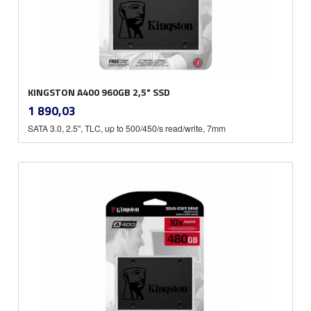
KINGSTON A400 960GB 2,5" SSD
inkl.
Pris
1 890,03
mva.
SATA 3.0, 2.5", TLC, up to 500/450/s read/write, 7mm