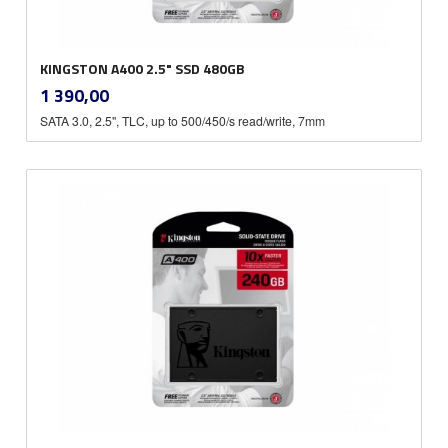
KINGSTON A400 2.5" SSD 480GB
inkl.
Pris
1 390,00
mva.
SATA 3.0, 2.5", TLC, up to 500/450/s read/write, 7mm