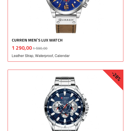
CURREN MEN`S LUX WATCH
Rabatt
inkl.
Tilbud
1 290,00
1 590,00
mva.
Leather Strap, Waterproof, Calendar
-28%