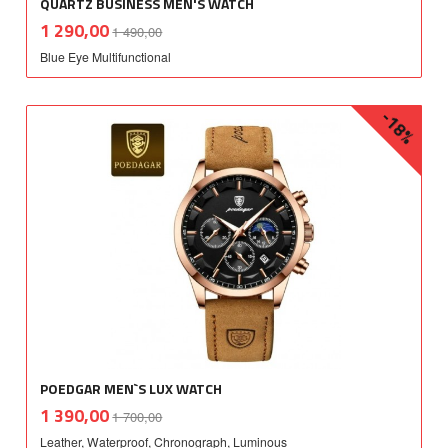
QUARTZ BUSINESS MEN'S WATCH
Rabatt
inkl.
Tilbud
1 290,00
1 490,00
mva.
Blue Eye Multifunctional
-18%
POEDGAR MEN`S LUX WATCH
Rabatt
inkl.
Tilbud
1 390,00
1 700,00
mva.
Leather, Waterproof, Chronograph, Luminous