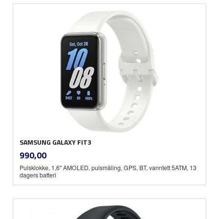
SAMSUNG GALAXY FIT3
inkl.
Pris
990,00
mva.
Pulsklokke, 1,6" AMOLED, pulsmåling, GPS, BT, vanntett 5ATM, 13
dagers batteri