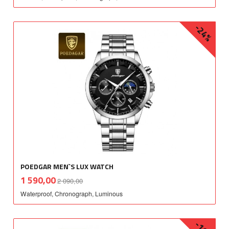
-24%
POEDGAR MEN`S LUX WATCH
Rabatt
inkl.
Tilbud
1 590,00
2 090,00
mva.
Waterproof, Chronograph, Luminous