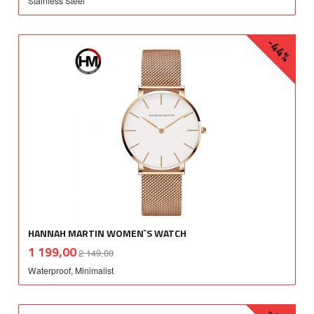
Stainless Steel
-44%
HANNAH MARTIN WOMEN`S WATCH
Rabatt
inkl.
Tilbud
1 199,00
2 149,00
mva.
Waterproof, Minimalist