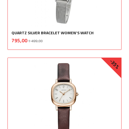
QUARTZ SILVER BRACELET WOMEN'S WATCH
Rabatt
inkl.
Tilbud
795,00
1 499,00
mva.
-35%