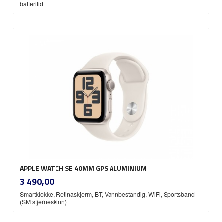
batteritid
APPLE WATCH SE 40MM GPS ALUMINIUM
inkl.
Pris
3 490,00
mva.
Smartklokke, Retinaskjerm, BT, Vannbestandig, WiFi, Sportsband
(SM stjerneskinn)