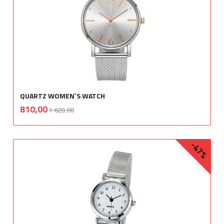
QUARTZ WOMEN`S WATCH
Rabatt
inkl.
Tilbud
810,00
1 620,00
mva.
-47%