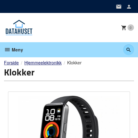
Gå
til
innholdet
0
Meny
Forside
Hjemmeelektronikk
Klokker
Klokker