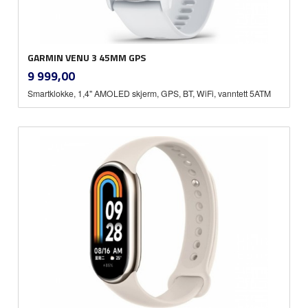
GARMIN VENU 3 45MM GPS
inkl.
Pris
9 999,00
mva.
Smartklokke, 1,4" AMOLED skjerm, GPS, BT, WiFi, vanntett 5ATM