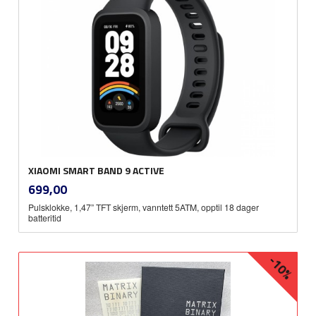
XIAOMI SMART BAND 9 ACTIVE
inkl.
Pris
699,00
mva.
Pulsklokke, 1,47” TFT skjerm, vanntett 5ATM, opptil 18 dager
batteritid
-10%