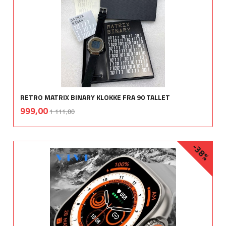
RETRO MATRIX BINARY KLOKKE FRA 90 TALLET
Rabatt
inkl.
Tilbud
999,00
1 111,00
mva.
-38%