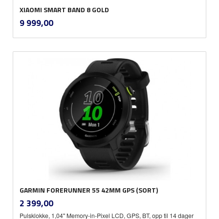
XIAOMI SMART BAND 8 GOLD
inkl.
Pris
9 999,00
mva.
GARMIN FORERUNNER 55 42MM GPS (SORT)
inkl.
Pris
2 399,00
mva.
Pulsklokke, 1,04'' Memory-in-Pixel LCD, GPS, BT, opp til 14 dager