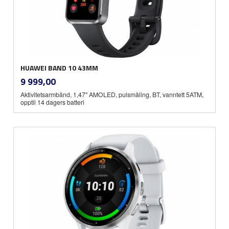
HUAWEI BAND 10 43MM
inkl.
Pris
9 999,00
mva.
Aktivitetsarmbånd, 1,47" AMOLED, pulsmåling, BT, vanntett 5ATM,
opptil 14 dagers batteri