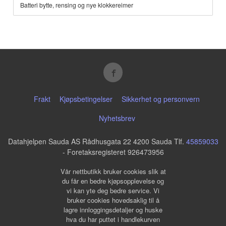
Batteri bytte, rensing og nye klokkereimer
Frakt
Kjøpsbetingelser
Sikkerhet og personvern
Nyhetsbrev
Datahjelpen Sauda AS Rådhusgata 22 4200 Sauda Tlf.
45859033
- Foretaksregisteret 926473956
Vår nettbutikk bruker cookies slik at
du får en bedre kjøpsopplevelse og
vi kan yte deg bedre service. Vi
bruker cookies hovedsaklig til å
lagre innloggingsdetaljer og huske
hva du har puttet i handlekurven