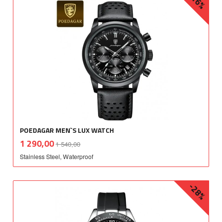
-16%
POEDAGAR MEN`S LUX WATCH
Rabatt
inkl.
Tilbud
1 290,00
1 540,00
mva.
Stainless Steel, Waterproof
-28%