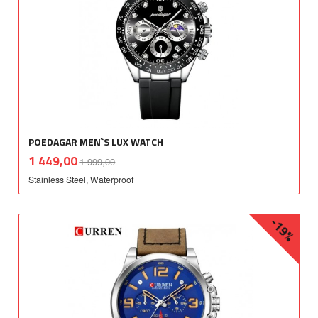
POEDAGAR MEN`S LUX WATCH
Rabatt
inkl.
Tilbud
1 449,00
1 999,00
mva.
Stainless Steel, Waterproof
-19%