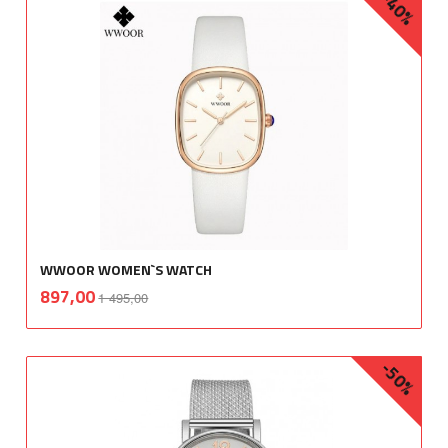
-40%
WWOOR WOMEN`S WATCH
Rabatt
inkl.
Tilbud
897,00
1 495,00
mva.
-50%