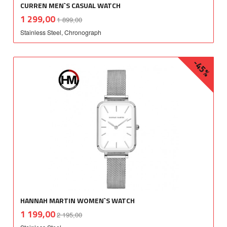
CURREN MEN`S CASUAL WATCH
Rabatt
inkl.
Tilbud
1 299,00
1 899,00
mva.
Stainless Steel, Chronograph
-45%
HANNAH MARTIN WOMEN`S WATCH
Rabatt
inkl.
Tilbud
1 199,00
2 195,00
mva.