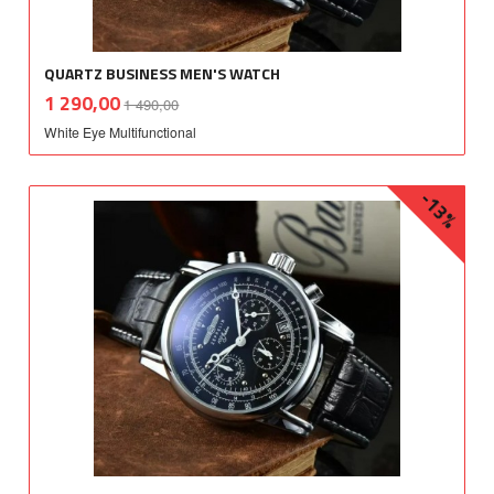
QUARTZ BUSINESS MEN'S WATCH
Rabatt
inkl.
Tilbud
1 290,00
1 490,00
mva.
White Eye Multifunctional
-13%