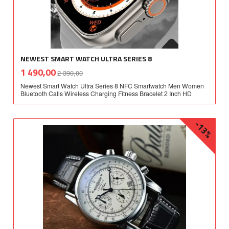
NEWEST SMART WATCH ULTRA SERIES 8
Rabatt
inkl.
Tilbud
1 490,00
2 390,00
mva.
Newest Smart Watch Ultra Series 8 NFC Smartwatch Men Women
Bluetooth Calls Wireless Charging Fitness Bracelet 2 Inch HD
-13%