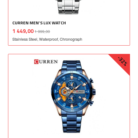
CURREN MEN’S LUX WATCH
Rabatt
inkl.
Tilbud
1 449,00
1 999,00
mva.
Stainless Steel, Waterproof, Chronograph
-32%