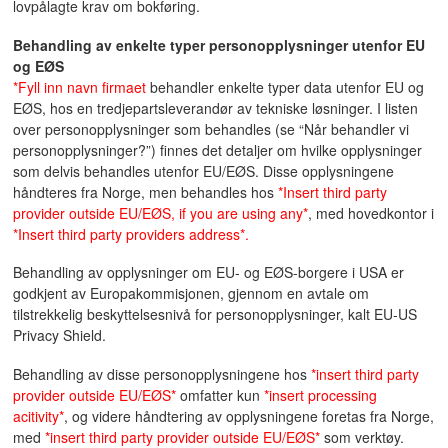
lovpålagte krav om bokføring.
Behandling av enkelte typer personopplysninger utenfor EU
og EØS
*Fyll inn navn firmaet
behandler enkelte typer data utenfor EU og
EØS, hos en tredjepartsleverandør av tekniske løsninger. I listen
over personopplysninger som behandles (se “Når behandler vi
personopplysninger?”) finnes det detaljer om hvilke opplysninger
som delvis behandles utenfor EU/EØS. Disse opplysningene
håndteres fra Norge, men behandles hos
*Insert third party
provider outside EU/EØS, if you are using any*
, med hovedkontor i
*Insert third party providers address*.
Behandling av opplysninger om EU- og EØS-borgere i USA er
godkjent av Europakommisjonen, gjennom en avtale om
tilstrekkelig beskyttelsesnivå for personopplysninger, kalt EU-US
Privacy Shield.
Behandling av disse personopplysningene hos
*insert third party
provider outside EU/EØS*
omfatter kun
*insert processing
acitivity*
, og videre håndtering av opplysningene foretas fra Norge,
med
*insert third party provider outside EU/EØS*
som verktøy.