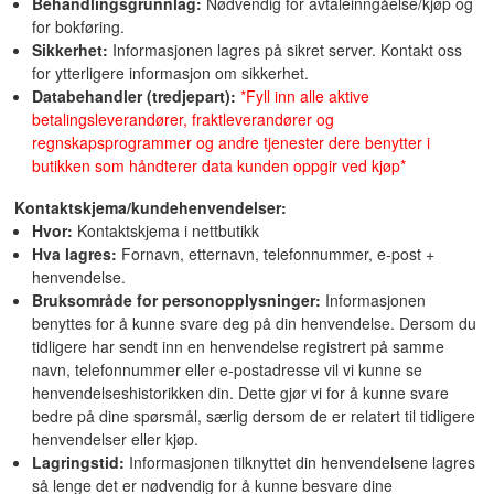
Behandlingsgrunnlag:
Nødvendig for avtaleinngåelse/kjøp og
for bokføring.
Sikkerhet:
Informasjonen lagres på sikret server. Kontakt oss
for ytterligere informasjon om sikkerhet.
Databehandler (tredjepart):
*Fyll inn alle aktive
betalingsleverandører, fraktleverandører og
regnskapsprogrammer og andre tjenester dere benytter i
butikken som håndterer data kunden oppgir ved kjøp*
Kontaktskjema/kundehenvendelser:
Hvor:
Kontaktskjema i nettbutikk
Hva lagres:
Fornavn, etternavn, telefonnummer, e-post +
henvendelse.
Bruksområde for personopplysninger:
Informasjonen
benyttes for å kunne svare deg på din henvendelse. Dersom du
tidligere har sendt inn en henvendelse registrert på samme
navn, telefonnummer eller e-postadresse vil vi kunne se
henvendelseshistorikken din. Dette gjør vi for å kunne svare
bedre på dine spørsmål, særlig dersom de er relatert til tidligere
henvendelser eller kjøp.
Lagringstid:
Informasjonen tilknyttet din henvendelsene lagres
så lenge det er nødvendig for å kunne besvare dine