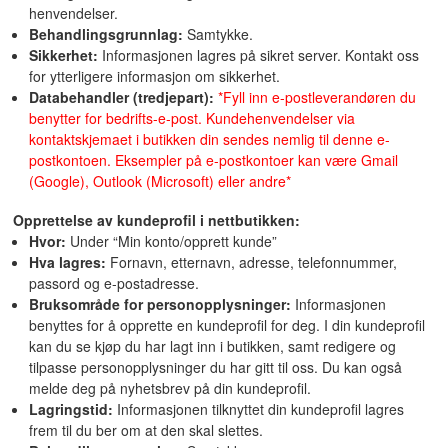
henvendelser.
Behandlingsgrunnlag:
Samtykke.
Sikkerhet:
Informasjonen lagres på sikret server. Kontakt oss
for ytterligere informasjon om sikkerhet.
Databehandler (tredjepart):
*Fyll inn e-postleverandøren du
benytter for bedrifts-e-post. Kundehenvendelser via
kontaktskjemaet i butikken din sendes nemlig til denne e-
postkontoen. Eksempler på e-postkontoer kan være Gmail
(Google), Outlook (Microsoft) eller andre*
Opprettelse av kundeprofil i nettbutikken:
Hvor:
Under “Min konto/opprett kunde”
Hva lagres:
Fornavn, etternavn, adresse, telefonnummer,
passord og e-postadresse.
Bruksområde for personopplysninger:
Informasjonen
benyttes for å opprette en kundeprofil for deg. I din kundeprofil
kan du se kjøp du har lagt inn i butikken, samt redigere og
tilpasse personopplysninger du har gitt til oss. Du kan også
melde deg på nyhetsbrev på din kundeprofil.
Lagringstid:
Informasjonen tilknyttet din kundeprofil lagres
frem til du ber om at den skal slettes.