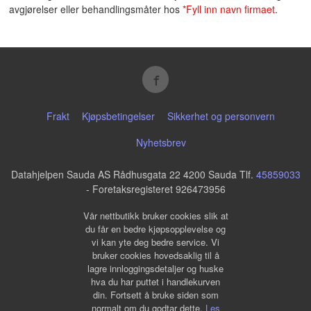
avgjørelser eller behandlingsmåter hos
*Fyll inn navn firmaet
.
Frakt
Kjøpsbetingelser
Sikkerhet og personvern
Nyhetsbrev
Datahjelpen Sauda AS Rådhusgata 22 4200 Sauda Tlf.
45859033
- Foretaksregisteret 926473956
Vår nettbutikk bruker cookies slik at
du får en bedre kjøpsopplevelse og
vi kan yte deg bedre service. Vi
bruker cookies hovedsaklig til å
lagre innloggingsdetaljer og huske
hva du har puttet i handlekurven
din. Fortsett å bruke siden som
normalt om du godtar dette.
Les