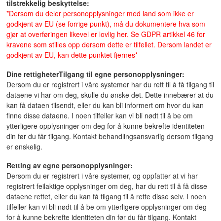
tilstrekkelig beskyttelse:
*Dersom du deler personopplysninger med land som ikke er
godkjent av EU (se forrige punkt), må du dokumentere hva som
gjør at overføringen likevel er lovlig her. Se GDPR artikkel 46 for
kravene som stilles opp dersom dette er tilfellet. Dersom landet er
godkjent av EU, kan dette punktet fjernes*
Dine rettigheter
Tilgang til egne personopplysninger:
Dersom du er registrert i våre systemer har du rett til å få tilgang til
dataene vi har om deg, skulle du ønske det. Dette innebærer at du
kan få dataen tilsendt, eller du kan bli informert om hvor du kan
finne disse dataene. I noen tilfeller kan vi bli nødt til å be om
ytterligere opplysninger om deg for å kunne bekrefte identiteten
din før du får tilgang. Kontakt behandlingsansvarlig dersom tilgang
er ønskelig.
Retting av egne personopplysninger:
Dersom du er registrert i våre systemer, og oppfatter at vi har
registrert feilaktige opplysninger om deg, har du rett til å få disse
dataene rettet, eller du kan få tilgang til å rette disse selv. I noen
tilfeller kan vi bli nødt til å be om ytterligere opplysninger om deg
for å kunne bekrefte identiteten din før du får tilgang. Kontakt