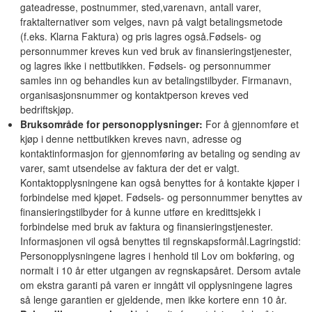
gateadresse, postnummer, sted,varenavn, antall varer,
fraktalternativer som velges, navn på valgt betalingsmetode
(f.eks. Klarna Faktura) og pris lagres også.Fødsels- og
personnummer kreves kun ved bruk av finansieringstjenester,
og lagres ikke i nettbutikken. Fødsels- og personnummer
samles inn og behandles kun av betalingstilbyder. Firmanavn,
organisasjonsnummer og kontaktperson kreves ved
bedriftskjøp.
Bruksområde for personopplysninger:
For å gjennomføre et
kjøp i denne nettbutikken kreves navn, adresse og
kontaktinformasjon for gjennomføring av betaling og sending av
varer, samt utsendelse av faktura der det er valgt.
Kontaktopplysningene kan også benyttes for å kontakte kjøper i
forbindelse med kjøpet. Fødsels- og personnummer benyttes av
finansieringstilbyder for å kunne utføre en kredittsjekk i
forbindelse med bruk av faktura og finansieringstjenester.
Informasjonen vil også benyttes til regnskapsformål.Lagringstid:
Personopplysningene lagres i henhold til Lov om bokføring, og
normalt i 10 år etter utgangen av regnskapsåret. Dersom avtale
om ekstra garanti på varen er inngått vil opplysningene lagres
så lenge garantien er gjeldende, men ikke kortere enn 10 år.