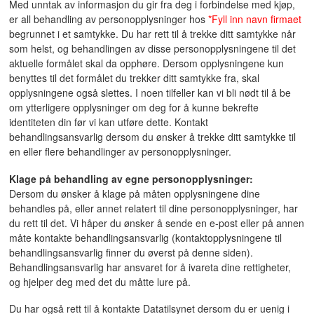
Med unntak av informasjon du gir fra deg i forbindelse med kjøp,
er all behandling av personopplysninger hos
*Fyll inn navn firmaet
begrunnet i et samtykke. Du har rett til å trekke ditt samtykke når
som helst, og behandlingen av disse personopplysningene til det
aktuelle formålet skal da opphøre. Dersom opplysningene kun
benyttes til det formålet du trekker ditt samtykke fra, skal
opplysningene også slettes. I noen tilfeller kan vi bli nødt til å be
om ytterligere opplysninger om deg for å kunne bekrefte
identiteten din før vi kan utføre dette. Kontakt
behandlingsansvarlig dersom du ønsker å trekke ditt samtykke til
en eller flere behandlinger av personopplysninger.
Klage på behandling av egne personopplysninger:
Dersom du ønsker å klage på måten opplysningene dine
behandles på, eller annet relatert til dine personopplysninger, har
du rett til det. Vi håper du ønsker å sende en e-post eller på annen
måte kontakte behandlingsansvarlig (kontaktopplysningene til
behandlingsansvarlig finner du øverst på denne siden).
Behandlingsansvarlig har ansvaret for å ivareta dine rettigheter,
og hjelper deg med det du måtte lure på.
Du har også rett til å kontakte Datatilsynet dersom du er uenig i