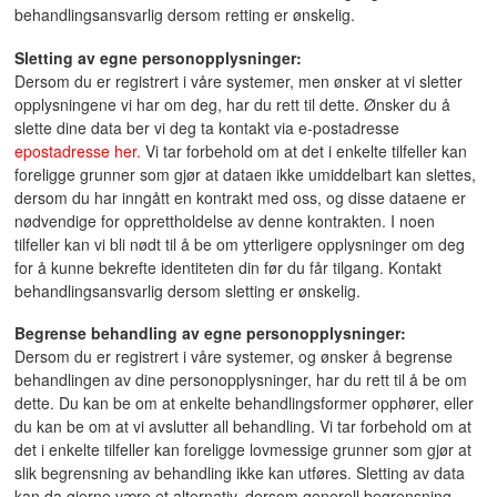
behandlingsansvarlig dersom retting er ønskelig.
Sletting av egne personopplysninger:
Dersom du er registrert i våre systemer, men ønsker at vi sletter
opplysningene vi har om deg, har du rett til dette. Ønsker du å
slette dine data ber vi deg ta kontakt via e-postadresse
epostadresse her.
Vi tar forbehold om at det i enkelte tilfeller kan
foreligge grunner som gjør at dataen ikke umiddelbart kan slettes,
dersom du har inngått en kontrakt med oss, og disse dataene er
nødvendige for opprettholdelse av denne kontrakten. I noen
tilfeller kan vi bli nødt til å be om ytterligere opplysninger om deg
for å kunne bekrefte identiteten din før du får tilgang. Kontakt
behandlingsansvarlig dersom sletting er ønskelig.
Begrense behandling av egne personopplysninger:
Dersom du er registrert i våre systemer, og ønsker å begrense
behandlingen av dine personopplysninger, har du rett til å be om
dette. Du kan be om at enkelte behandlingsformer opphører, eller
du kan be om at vi avslutter all behandling. Vi tar forbehold om at
det i enkelte tilfeller kan foreligge lovmessige grunner som gjør at
slik begrensning av behandling ikke kan utføres. Sletting av data
kan da gjerne være et alternativ, dersom generell begrensning