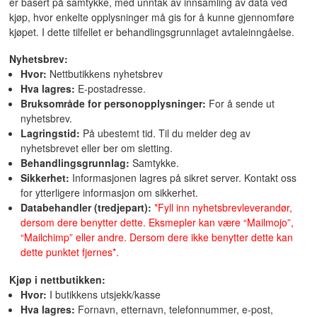
er basert på samtykke, med unntak av innsamling av data ved
kjøp, hvor enkelte opplysninger må gis for å kunne gjennomføre
kjøpet. I dette tilfellet er behandlingsgrunnlaget avtaleinngåelse.
Nyhetsbrev:
Hvor:
Nettbutikkens nyhetsbrev
Hva lagres:
E-postadresse.
Bruksområde for personopplysninger:
For å sende ut
nyhetsbrev.
Lagringstid:
På ubestemt tid. Til du melder deg av
nyhetsbrevet eller ber om sletting.
Behandlingsgrunnlag:
Samtykke.
Sikkerhet:
Informasjonen lagres på sikret server. Kontakt oss
for ytterligere informasjon om sikkerhet.
Databehandler (tredjepart):
*Fyll inn nyhetsbrevleverandør,
dersom dere benytter dette. Eksmepler kan være “Mailmojo”,
“Mailchimp” eller andre. Dersom dere ikke benytter dette kan
dette punktet fjernes*.
Kjøp i nettbutikken:
Hvor:
I butikkens utsjekk/kasse
Hva lagres:
Fornavn, etternavn, telefonnummer, e-post,