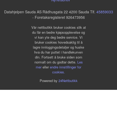
Datahjelpen Sauda AS Rådhusgata 22 4200 Sauda Tlf.
45859033
- Foretaksregisteret 926473956
Vår nettbutikk bruker cookies slik at
du får en bedre kjøpsopplevelse og
vi kan yte deg bedre service. Vi
bruker cookies hovedsaklig til å
lagre innloggingsdetaljer og huske
hva du har puttet i handlekurven
din. Fortsett å bruke siden som
normalt om du godtar dette.
Les
mer
eller
endre innstillinger for
cookies.
Powered by
24Nettbutikk