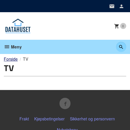
Gå
til
innholdet
0
Meny
Forside
TV
TV
Frakt
Kjøpsbetingelser
Sikkerhet og personvern
Nyhetsbrev