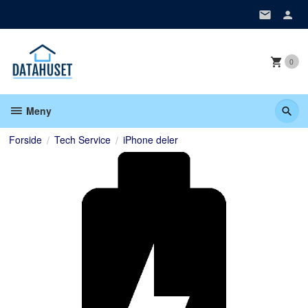
Gå
til
innholdet
0
Meny
Forside
Tech Service
iPhone deler