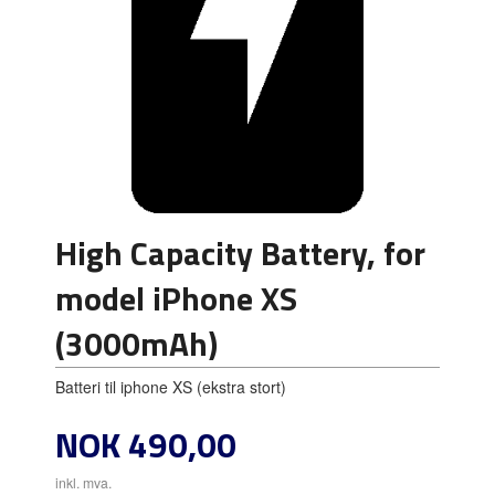
High Capacity Battery, for
model iPhone XS
(3000mAh)
Batteri til iphone XS (ekstra stort)
Pris
NOK
490,00
inkl. mva.