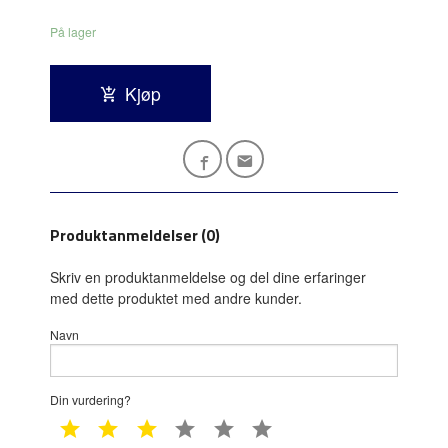
På lager
Kjøp
Produktanmeldelser (0)
Skriv en produktanmeldelse og del dine erfaringer
med dette produktet med andre kunder.
Navn
Din vurdering?
1 star
2 star
3 star
4 star
5 star
6 star