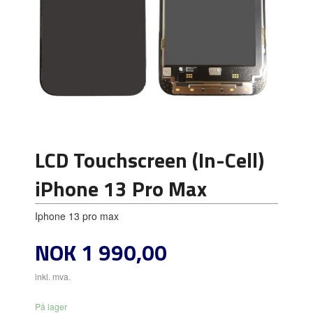
LCD Touchscreen (In-Cell)
iPhone 13 Pro Max
Iphone 13 pro max
Pris
NOK
1 990,00
inkl. mva.
På lager