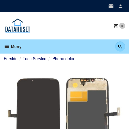
Gå
til
innholdet
0
Meny
Forside
Tech Service
iPhone deler