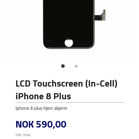
LCD Touchscreen (In-Cell)
iPhone 8 Plus
Iphone 8 plus hjem skjerm
Pris
NOK
590,00
inkl. mva.