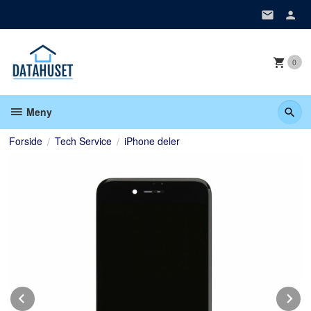
Gå
til
innholdet
0
Meny
Forside
Tech Service
iPhone deler
Prev
N