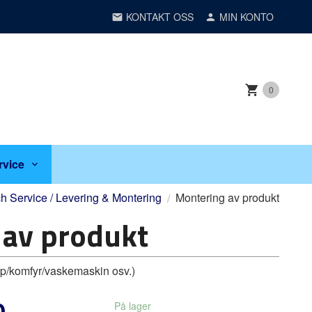
KONTAKT OSS
MIN KONTO
0
rvice
h Service / Levering & Montering
Montering av produkt
 av produkt
kap/komfyr/vaskemaskin osv.)
0
På lager