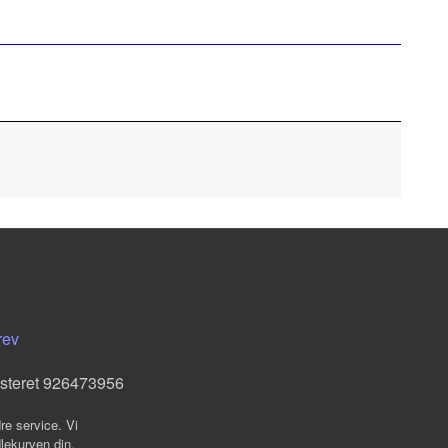
rev
isteret 926473956
re service. Vi
dlekurven din.