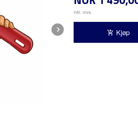
inkl. mva.
Next
Kjøp