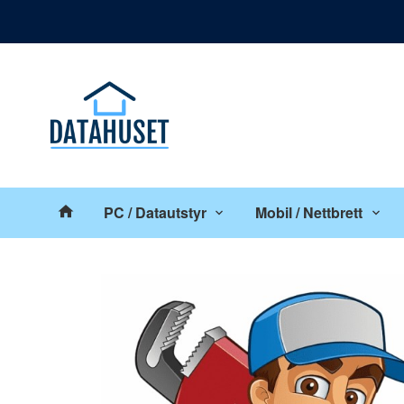
Gå
Lukk
til
innholdet
Produkter
PC / Datautstyr
Mobil / Nettbrett