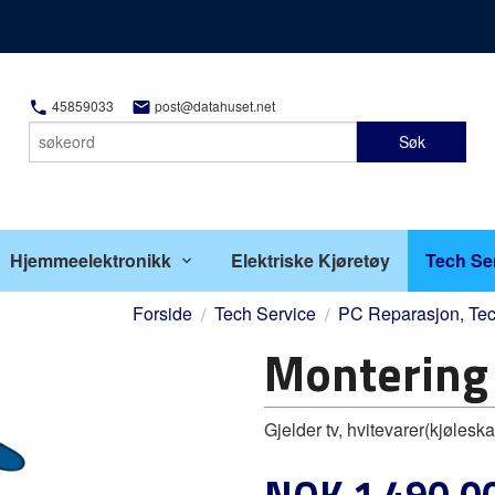
45859033
post@datahuset.net
Søk
Hjemmeelektronikk
Elektriske Kjøretøy
Tech Se
Forside
Tech Service
PC Reparasjon, Tec
Montering
Gjelder tv, hvitevarer(kjøles
Pris
NOK
1 490,0