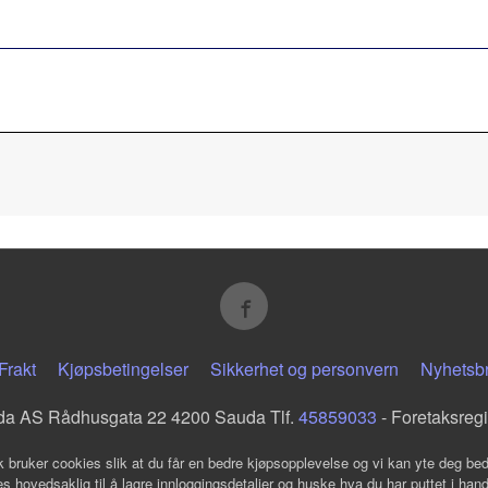
Frakt
Kjøpsbetingelser
Sikkerhet og personvern
Nyhetsb
da AS Rådhusgata 22 4200 Sauda Tlf.
45859033
- Foretaksreg
k bruker cookies slik at du får en bedre kjøpsopplevelse og vi kan yte deg bed
s hovedsaklig til å lagre innloggingsdetaljer og huske hva du har puttet i han