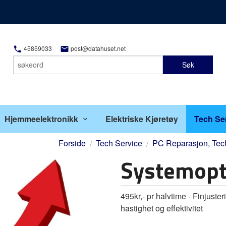
45859033
post@datahuset.net
Søk
Hjemmeelektronikk
Elektriske Kjøretøy
Tech Se
Forside
Tech Service
PC Reparasjon, Tech
Systemopt
495kr,- pr halvtime - Finjuste
hastighet og effektivitet