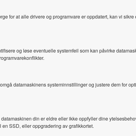
ge for at alle drivere og programvare er oppdatert, kan vi sikre 
ntifisere og løse eventuelle systemfeil som kan påvirke datamas
programvarekonflikter.
nomgå datamaskinens systeminnstillinger og justere dem for optima
datamaskinen din er eldre eller ikke oppfyller dine ytelsesbehov
 en SSD, eller oppgradering av grafikkortet.