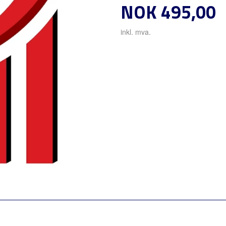
Pris
NOK
495,00
inkl. mva.