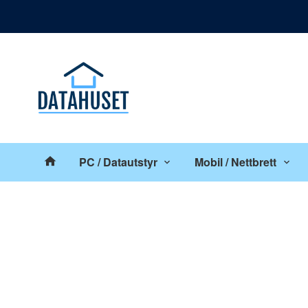
Gå
Lukk
til
innholdet
Produkter
PC / Datautstyr
Mobil / Nettbrett