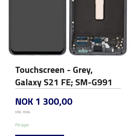
Touchscreen - Grey,
Galaxy S21 FE; SM-G991
Pris
NOK
1 300,00
inkl. mva.
På lager