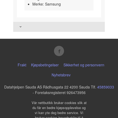
Merke: Samsung
Frakt
Kjøpsbetingelser
Sikkerhet og personvern
Nyhetsbrev
Datahjelpen Sauda AS Rådhusgata 22 4200 Sauda Tlf.
45859033
- Foretaksregisteret 926473956
Vår nettbutikk bruker cookies slik at
du får en bedre kjøpsopplevelse og
vi kan yte deg bedre service. Vi
bruker cookies hovedsaklig til å