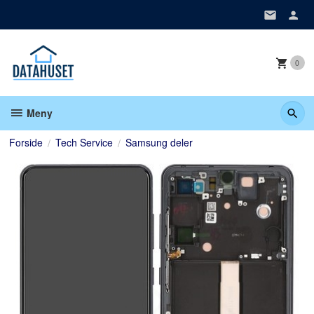
Gå
til
innholdet
0
Meny
Forside
Tech Service
Samsung deler