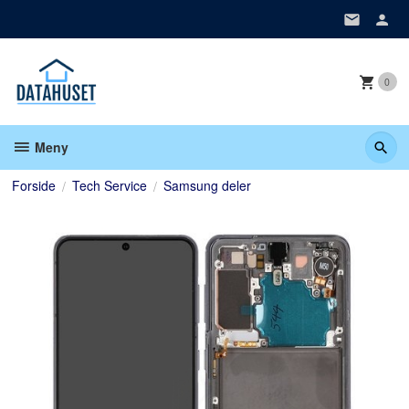
Gå
til
innholdet
0
Meny
Forside
Tech Service
Samsung deler