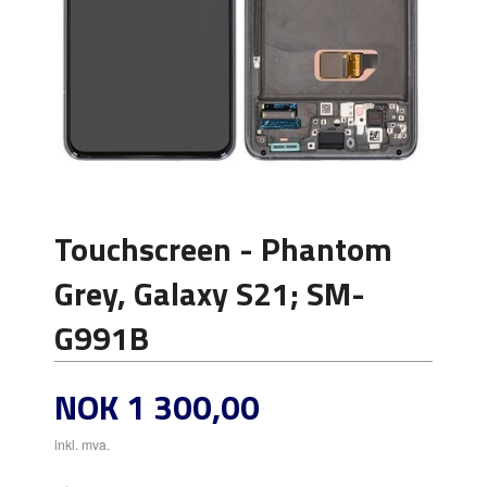
Touchscreen - Phantom
Grey, Galaxy S21; SM-
G991B
Pris
NOK
1 300,00
inkl. mva.