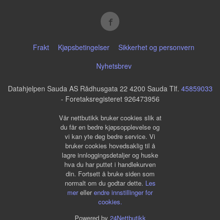
Frakt
Kjøpsbetingelser
Sikkerhet og personvern
Nyhetsbrev
Datahjelpen Sauda AS Rådhusgata 22 4200 Sauda Tlf.
45859033
- Foretaksregisteret 926473956
Vår nettbutikk bruker cookies slik at
du får en bedre kjøpsopplevelse og
vi kan yte deg bedre service. Vi
bruker cookies hovedsaklig til å
lagre innloggingsdetaljer og huske
hva du har puttet i handlekurven
din. Fortsett å bruke siden som
normalt om du godtar dette.
Les
mer
eller
endre innstillinger for
cookies.
Powered by
24Nettbutikk