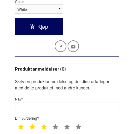
Color
Kjøp
Produktanmeldelser (0)
Skriv en produktanmeldelse og del dine erfaringer
med dette produktet med andre kunder.
Navn
Din vurdering?
1 star
2 star
3 star
4 star
5 star
6 star