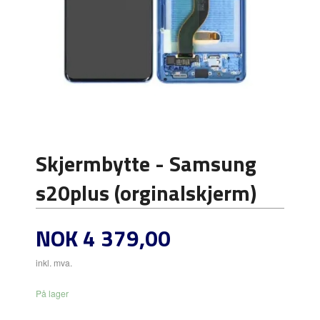
Skjermbytte - Samsung
s20plus (orginalskjerm)
Pris
NOK
4 379,00
inkl. mva.
På lager