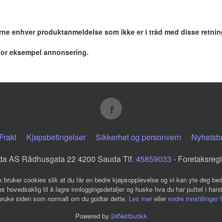
jerne enhver produktanmeldelse som ikke er i tråd med disse retnin
 for eksempel annonsering.
Frakt
Kjøpsbetingelser
Sikkerhet og personvern
Nyhetsb
da AS Rådhusgata 22 4200 Sauda Tlf.
45859033
- Foretaksreg
k bruker cookies slik at du får en bedre kjøpsopplevelse og vi kan yte deg bed
s hovedsaklig til å lagre innloggingsdetaljer og huske hva du har puttet i han
 bruke siden som normalt om du godtar dette.
Les mer
eller
endre innstillinger 
Powered by
24Nettbutikk