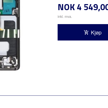
Pris
NOK
4 549,0
inkl. mva.
Kjøp