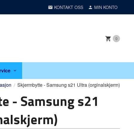
KONTAKT OSS
MIN KONTO
0
rvice
asjon
Skjermbytte - Samsung s21 Ultra (orginalskjerm)
te - Samsung s21
inalskjerm)