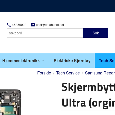
45859033
post@datahuset.net
Søk
Hjemmeelektronikk
Elektriske Kjøretøy
Tech Se
Forside
Tech Service
Samsung Repar
Skjermbyt
Ultra (org