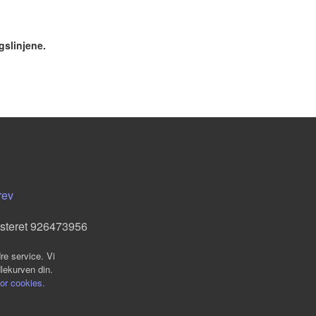
gslinjene.
rev
isteret 926473956
re service. Vi
dlekurven din.
for cookies.