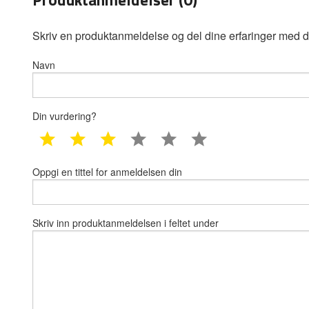
Skriv en produktanmeldelse og del dine erfaringer med d
Navn
Din vurdering?
1 star
2 star
3 star
4 star
5 star
6 star
Oppgi en tittel for anmeldelsen din
Skriv inn produktanmeldelsen i feltet under