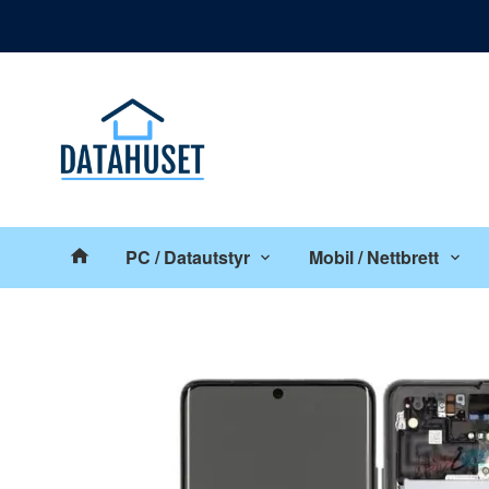
Gå
Lukk
til
innholdet
Produkter
PC / Datautstyr
Mobil / Nettbrett