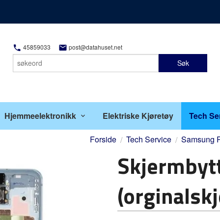
45859033
post@datahuset.net
Søk
Hjemmeelektronikk
Elektriske Kjøretøy
Tech Se
Forside
Tech Service
Samsung R
Skjermbyt
(orginalsk