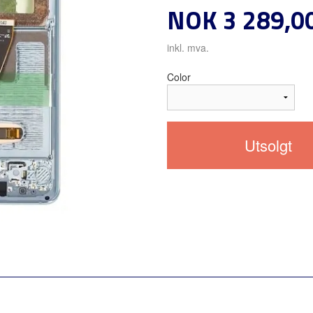
Pris
NOK
3 289,0
inkl. mva.
Color
Utsolgt