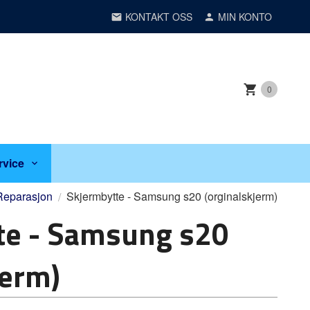
KONTAKT OSS
MIN KONTO
0
rvice
eparasjon
Skjermbytte - Samsung s20 (orginalskjerm)
te - Samsung s20
jerm)