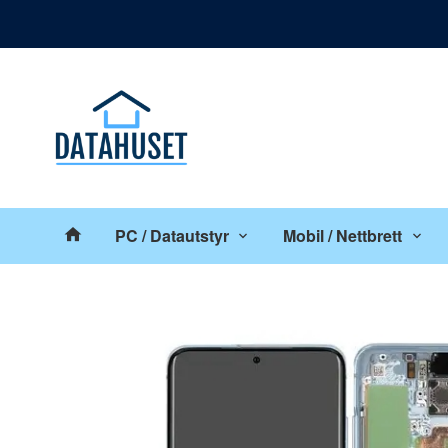
Gå
Lukk
til
innholdet
Produkter
PC / Datautstyr
Mobil / Nettbrett