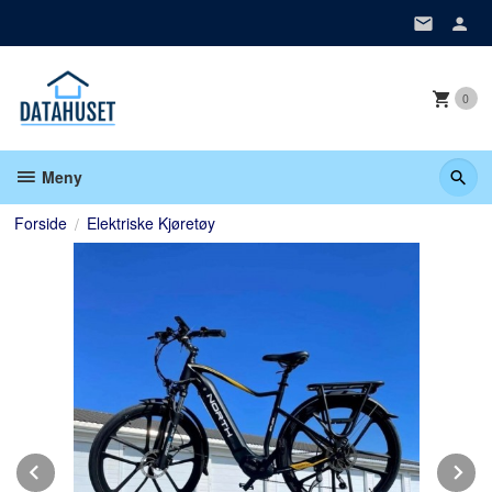
Gå
til
innholdet
0
Meny
Forside
Elektriske Kjøretøy
Prev
N