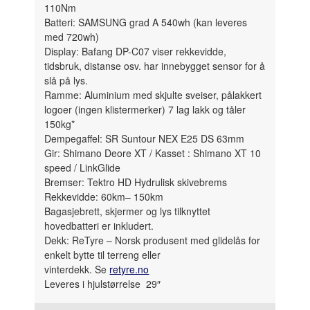
110Nm
Batteri: SAMSUNG grad A 540wh (kan leveres
med 720wh)
Display: Bafang DP-C07 viser rekkevidde,
tidsbruk, distanse osv. har innebygget sensor for å
slå på lys.
Ramme: Aluminium med skjulte sveiser, pålakkert
logoer (ingen klistermerker) 7 lag lakk og tåler
150kg*
Dempegaffel: SR Suntour NEX E25 DS 63mm
Gir: Shimano Deore XT / Kasset : Shimano XT 10
speed / LinkGlide
Bremser: Tektro HD Hydrulisk skivebrems
Rekkevidde: 60km– 150km
Bagasjebrett, skjermer og lys tilknyttet
hovedbatteri er inkludert.
Dekk: ReTyre – Norsk produsent med glidelås for
enkelt bytte til terreng eller
vinterdekk. Se
retyre.no
Leveres i hjulstørrelse 29″