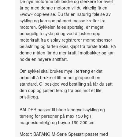
De nye motorene blir bedre og sterkere for hvert
år og med denne motoren vil du virkelig få en
«wow» opplevelse. Du får en naturlig følelse av
sykling og kan spe på med masse krefter fra
motoren. Sykkelen føles sportslig, er meget
behagelig å sykle på og ved å justere opp
motorkraft fra display registrerer momentsensor
belastning og farten økes kjapt fra første trokk. På
denne måten får du mer kraft i motbakker og kan
holde en høyere snittfart.
Om sykkel skal brukes mye i terreng er det
anbefalt å bruke et litt annet giroppsett en
standard. Gi beskjed ved bestilling så får du satt
den opp og justert ferdig fra oss mot et lite
pristillegg.
BALDER passer til både landeveissykling og
terreng for personer på max 150 kg (
magnesiumfelg) og høyde 160-200 cm.
Motor: BAFANG M-Serie Spesialtilpasset med