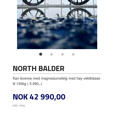
NORTH BALDER
Kan leveres med magnesiumsfelg med høy vektklasse
til 150kg ( 5.990,-)
Pris
NOK
42 990,00
inkl. mva.