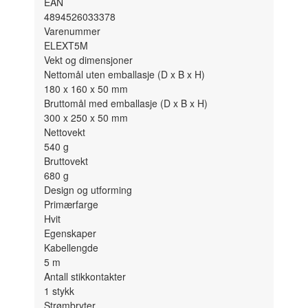
EAN
4894526033378
Varenummer
ELEXT5M
Vekt og dimensjoner
Nettomål uten emballasje (D x B x H)
180 x 160 x 50
mm
Bruttomål med emballasje (D x B x H)
300 x 250 x 50
mm
Nettovekt
540
g
Bruttovekt
680
g
Design og utforming
Primærfarge
Hvit
Egenskaper
Kabellengde
5
m
Antall stikkontakter
1
stykk
Strømbryter