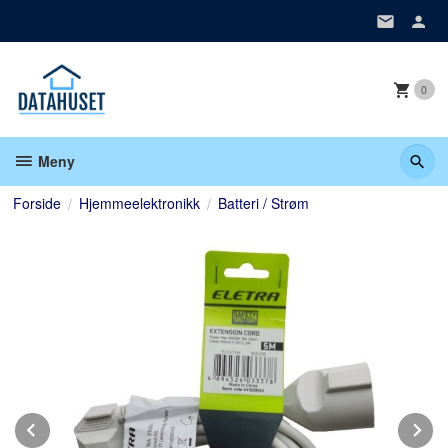
Gå
til
innholdet
0
Meny
Forside
Hjemmeelektronikk
Batteri / Strøm
Prev
N