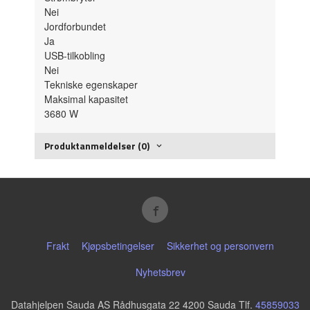
Nei
Jordforbundet
Ja
USB-tilkobling
Nei
Tekniske egenskaper
Maksimal kapasitet
3680
W
Produktanmeldelser (0)
Frakt
Kjøpsbetingelser
Sikkerhet og personvern
Nyhetsbrev
Datahjelpen Sauda AS Rådhusgata 22 4200 Sauda Tlf.
45859033