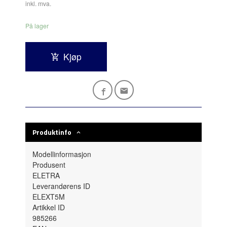
inkl. mva.
På lager
Kjøp
Produktinfo
Modellinformasjon
Produsent
ELETRA
Leverandørens ID
ELEXT5M
Artikkel ID
985266