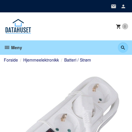
Gå
til
innholdet
0
Meny
Forside
Hjemmeelektronikk
Batteri / Strøm