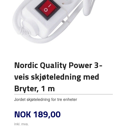
Nordic Quality Power 3-
veis skjøteledning med
Bryter, 1 m
Jordet skjøteledning for tre enheter
Pris
NOK
189,00
inkl. mva.