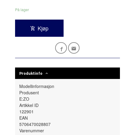
På lager
Kjøp
Produktinfo
Modellinformasjon
Produsent
E:ZO
Artikkel ID
122901
EAN
5706470028807
Varenummer