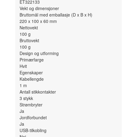
ET322133
Vekt og dimensjoner
Bruttomål med emballasje (D x B x H)
220 x 100 x 60
mm
Nettovekt
100
g
Bruttovekt
100
g
Design og utforming
Primærfarge
Hvit
Egenskaper
Kabellengde
1
m
Antall stikkontakter
3
stykk
Strømbryter
Ja
Jordforbundet
Ja
USB-tilkobling
Nei