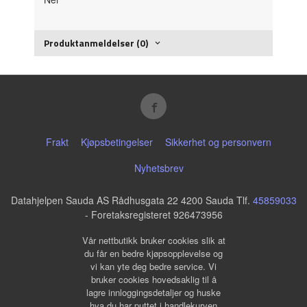
Produktanmeldelser (0)
Frakt
Kjøpsbetingelser
Sikkerhet og personvern
Nyhetsbrev
Datahjelpen Sauda AS Rådhusgata 22 4200 Sauda Tlf.
45859033
- Foretaksregisteret 926473956
Vår nettbutikk bruker cookies slik at
du får en bedre kjøpsopplevelse og
vi kan yte deg bedre service. Vi
bruker cookies hovedsaklig til å
lagre innloggingsdetaljer og huske
hva du har puttet i handlekurven