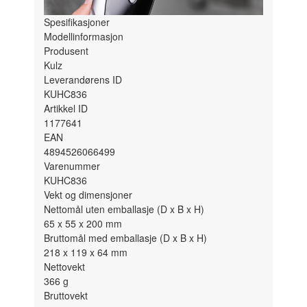
Spesifikasjoner
Modellinformasjon
Produsent
Kulz
Leverandørens ID
KUHC836
Artikkel ID
1177641
EAN
4894526066499
Varenummer
KUHC836
Vekt og dimensjoner
Nettomål uten emballasje (D x B x H)
65 x 55 x 200
mm
Bruttomål med emballasje (D x B x H)
218 x 119 x 64
mm
Nettovekt
366
g
Bruttovekt