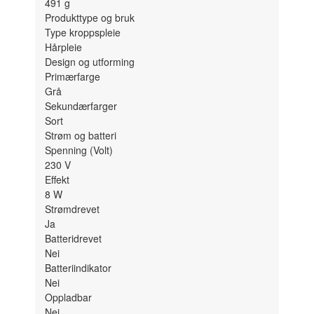
491
g
Produkttype og bruk
Type kroppspleie
Hårpleie
Design og utforming
Primærfarge
Grå
Sekundærfarger
Sort
Strøm og batteri
Spenning (Volt)
230 V
Effekt
8
W
Strømdrevet
Ja
Batteridrevet
Nei
Batteriindikator
Nei
Oppladbar
Nei