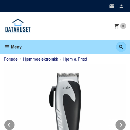
Gå
til
innholdet
0
Meny
Forside
Hjemmeelektronikk
Hjem & Fritid
Prev
N