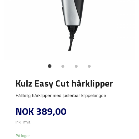
Kulz Easy Cut hårklipper
Pålitelig hårklipper med justerbar klippelengde
Pris
NOK
389,00
inkl. mva.
På lager