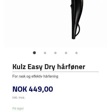
Kulz Easy Dry hårføner
For rask og effektiv hårføning
Pris
NOK
449,00
inkl. mva.
På lager