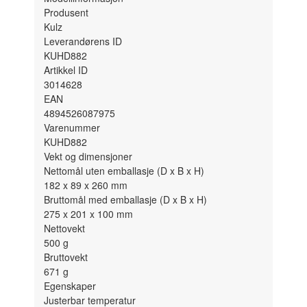
Produsent
Kulz
Leverandørens ID
KUHD882
Artikkel ID
3014628
EAN
4894526087975
Varenummer
KUHD882
Vekt og dimensjoner
Nettomål uten emballasje (D x B x H)
182 x 89 x 260
mm
Bruttomål med emballasje (D x B x H)
275 x 201 x 100
mm
Nettovekt
500
g
Bruttovekt
671
g
Egenskaper
Justerbar temperatur