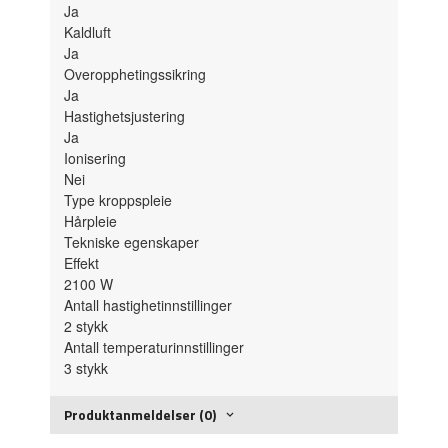
Ja
Kaldluft
Ja
Overopphetingssikring
Ja
Hastighetsjustering
Ja
Ionisering
Nei
Type kroppspleie
Hårpleie
Tekniske egenskaper
Effekt
2100
W
Antall hastighetinnstillinger
2
stykk
Antall temperaturinnstillinger
3
stykk
Produktanmeldelser (0)