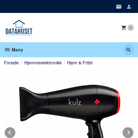
Gå
til
innholdet
0
Meny
Forside
Hjemmeelektronikk
Hjem & Fritid
Prev
N