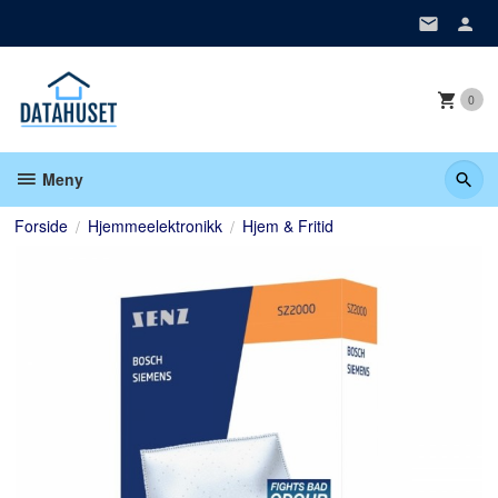
Gå
til
innholdet
0
Meny
Forside
Hjemmeelektronikk
Hjem & Fritid