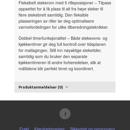
Fleksibelt stekerom med 5 rilleposisjoner
– Tilpass
oppsettet for å få plass til alt fra høye steker til
flere stekebrett samtidig. Den fleksible
plasseringen av riller lar deg optimalisere
varmefordelingen for ulike tilberedningsteknikker.
Dobbel timerfunksjonalitet
– Både stekeovns- og
kjøkkentimer gir deg full kontroll over tidsplanen
for matlagingen. Still inn nøyaktige steketider,
samtidig som du bruker den separate
kjøkkentimeren til andre forberedelser, slik at
måltidene blir perfekt timet og koordinert.
Produktanmeldelser (0)
Frakt
Kjøpsbetingelser
Sikkerhet og personvern