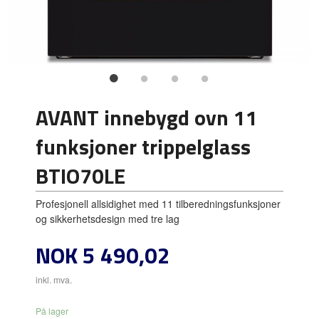
AVANT innebygd ovn 11
funksjoner trippelglass
BTIO70LE
Profesjonell allsidighet med 11 tilberedningsfunksjoner
og sikkerhetsdesign med tre lag
Pris
NOK
5 490,02
inkl. mva.
På lager