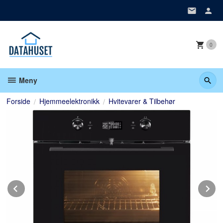
Gå
til
innholdet
0
Meny
Forside
Hjemmeelektronikk
Hvitevarer & Tilbehør
Prev
N