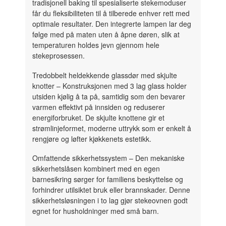
tradisjonell baking til spesialiserte stekemoduser
får du fleksibiliteten til å tilberede enhver rett med
optimale resultater. Den integrerte lampen lar deg
følge med på maten uten å åpne døren, slik at
temperaturen holdes jevn gjennom hele
stekeprosessen.
Tredobbelt heldekkende glassdør med skjulte
knotter
– Konstruksjonen med 3 lag glass holder
utsiden kjølig å ta på, samtidig som den bevarer
varmen effektivt på innsiden og reduserer
energiforbruket. De skjulte knottene gir et
strømlinjeformet, moderne uttrykk som er enkelt å
rengjøre og løfter kjøkkenets estetikk.
Omfattende sikkerhetssystem
– Den mekaniske
sikkerhetslåsen kombinert med en egen
barnesikring sørger for familiens beskyttelse og
forhindrer utilsiktet bruk eller brannskader. Denne
sikkerhetsløsningen i to lag gjør stekeovnen godt
egnet for husholdninger med små barn.