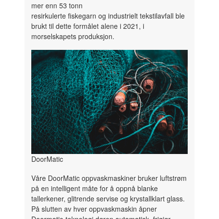
mer enn 53 tonn
resirkulerte fiskegarn og industrielt tekstilavfall ble
brukt til dette formålet alene i 2021, i
morselskapets produksjon.
DoorMatic
Våre DoorMatic oppvaskmaskiner bruker luftstrøm
på en intelligent måte for å oppnå blanke
tallerkener, glitrende servise og krystallklart glass.
På slutten av hver oppvaskmaskin åpner
Doormatic-teknologi døren automatisk, frigjør