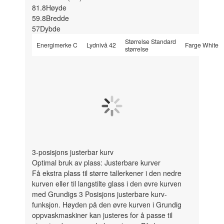
81.8
Høyde
59.8
Bredde
57
Dybde
Størrelse
Standard
Energimerke
C
Lydnivå
42
Farge
White
størrelse
3-posisjons justerbar kurv
Optimal bruk av plass: Justerbare kurver
Få ekstra plass til større tallerkener i den nedre
kurven eller til langstilte glass i den øvre kurven
med Grundigs 3 Posisjons justerbare kurv-
funksjon. Høyden på den øvre kurven i Grundig
oppvaskmaskiner kan justeres for å passe til