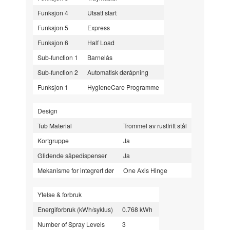
Funksjon 4
Utsatt start
Funksjon 5
Express
Funksjon 6
Half Load
Sub-function 1
Barnelås
Sub-function 2
Automatisk døråpning
Funksjon 1
HygieneCare Programme
Design
Tub Material
Trommel av rustfritt stål
Kortgruppe
Ja
Glidende såpedispenser
Ja
Mekanisme for integrert dør
One Axis Hinge
Ytelse & forbruk
Energiforbruk (kWh/syklus)
0.768 kWh
Number of Spray Levels
3