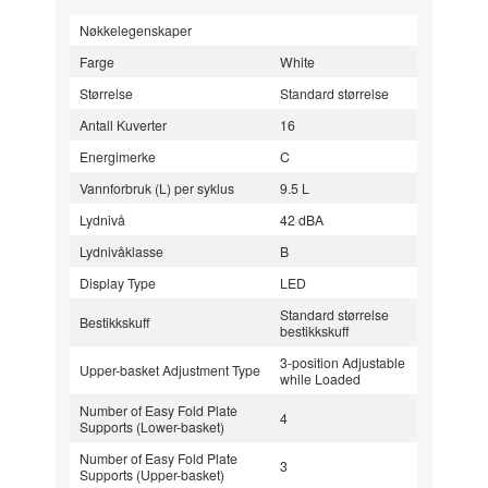
Nøkkelegenskaper
Farge
White
Størrelse
Standard størrelse
Antall Kuverter
16
Energimerke
C
Vannforbruk (L) per syklus
9.5 L
Lydnivå
42 dBA
Lydnivåklasse
B
Display Type
LED
Standard størrelse
Bestikkskuff
bestikkskuff
3-position Adjustable
Upper-basket Adjustment Type
while Loaded
Number of Easy Fold Plate
4
Supports (Lower-basket)
Number of Easy Fold Plate
3
Supports (Upper-basket)