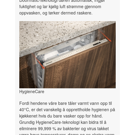
fuktighet og lar kjølig luft strømme gjennom
oppvasken, og tørker dermed raskere.
HygieneCare
Fordi hendene våre bare tåler varmt vann opp til
40°C, er det vanskelig å opprettholde hygienen på
kjøkkenet hvis du bare vasker opp for hånd.
Grundig HygieneCare-teknologi kan bidra til å
eliminere 99,999 % av bakterier og virus takket
være høye temperaturer, damp og en ekstra varm