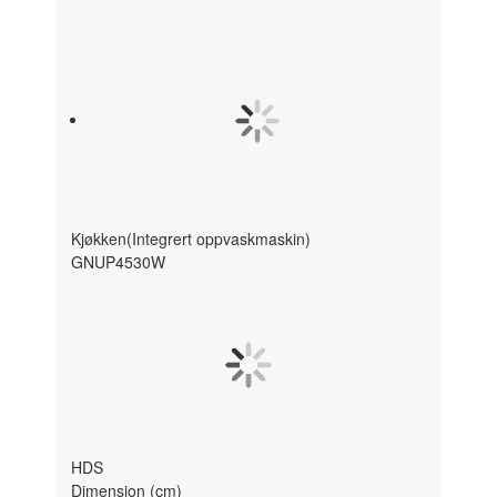
Kjøkken(Integrert oppvaskmaskin)
GNUP4530W
H
D
S
Dimension (cm)