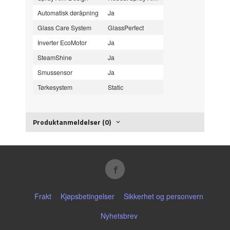
Automatisk døråpning
Ja
Glass Care System
GlassPerfect
Inverter EcoMotor
Ja
SteamShine
Ja
Smussensor
Ja
Tørkesystem
Static
Produktanmeldelser (0)
Frakt
Kjøpsbetingelser
Sikkerhet og personvern
Nyhetsbrev