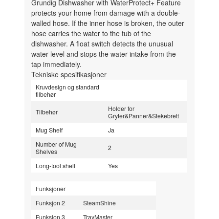
Grundig Dishwasher with WaterProtect+ Feature
protects your home from damage with a double-
walled hose. If the inner hose is broken, the outer
hose carries the water to the tub of the
dishwasher. A float switch detects the unusual
water level and stops the water intake from the
tap immediately.
Tekniske spesifikasjoner
Kruvdesign og standard
tilbehør
Holder for
Tilbehør
Gryter&Panner&Stekebrett
Mug Shelf
Ja
Number of Mug
2
Shelves
Long-tool shelf
Yes
Funksjoner
Funksjon 2
SteamShine
Funksjon 3
TrayMaster