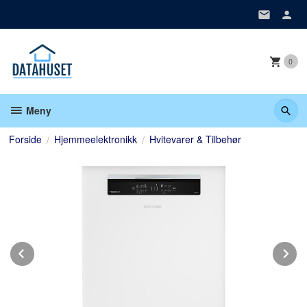
Gå
til
innholdet
0
Meny
Forside
Hjemmeelektronikk
Hvitevarer & Tilbehør
Prev
N