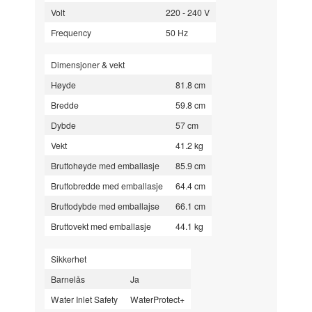
Volt
220 - 240 V
Frequency
50 Hz
Dimensjoner & vekt
Høyde
81.8 cm
Bredde
59.8 cm
Dybde
57 cm
Vekt
41.2 kg
Bruttohøyde med emballasje
85.9 cm
Bruttobredde med emballasje
64.4 cm
Bruttodybde med emballajse
66.1 cm
Bruttovekt med emballasje
44.1 kg
Sikkerhet
Barnelås
Ja
Water Inlet Safety
WaterProtect+