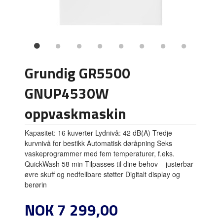
Grundig GR5500
GNUP4530W
oppvaskmaskin
Kapasitet: 16 kuverter Lydnivå: 42 dB(A) Tredje
kurvnivå for bestikk Automatisk døråpning Seks
vaskeprogrammer med fem temperaturer, f.eks.
QuickWash 58 min Tilpasses til dine behov – justerbar
øvre skuff og nedfellbare støtter Digitalt display og
berørin
Pris
NOK
7 299,00