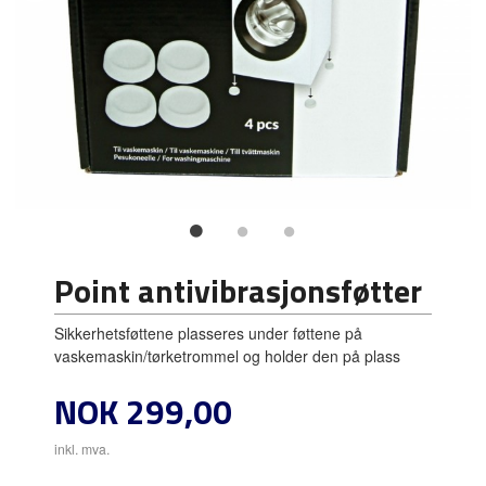
Point antivibrasjonsføtter
Sikkerhetsføttene plasseres under føttene på
vaskemaskin/tørketrommel og holder den på plass
Pris
NOK
299,00
inkl. mva.