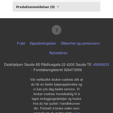
Produktanmeldelser (0)
Frakt
Kjøpsbetingelser
Sikkerhet og personvern
Nyhetsbrev
Datahjelpen Sauda AS Rådhusgata 22 4200 Sauda Tlf.
45859033
- Foretaksregisteret 926473956
Vår nettbutikk bruker cookies slik at
du får en bedre kjøpsopplevelse og
vi kan yte deg bedre service. Vi
bruker cookies hovedsaklig til å
lagre innloggingsdetaljer og huske
hva du har puttet i handlekurven
din. Fortsett å bruke siden som
normalt om du godtar dette.
Les