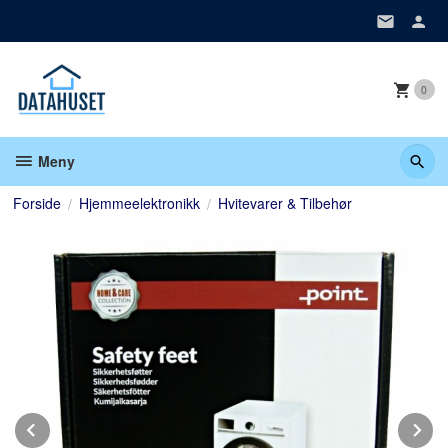
Gå
til
innholdet
0
Meny
Forside
Hjemmeelektronikk
Hvitevarer & Tilbehør
Prev
N