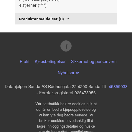
4 stjerner (****)
Produktanmeldelser (0)
Frakt
Kjøpsbetingelser
Sikkerhet og personvern
Nyhetsbrev
Datahjelpen Sauda AS Rådhusgata 22 4200 Sauda Tlf.
45859033
- Foretaksregisteret 926473956
Vår nettbutikk bruker cookies slik at
du får en bedre kjøpsopplevelse og
vi kan yte deg bedre service. Vi
bruker cookies hovedsaklig til å
lagre innloggingsdetaljer og huske
hva du har puttet i handlekurven