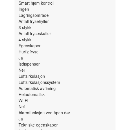
Smart hjem kontroll
Ingen
Lagringsområde
Antall frysehyller
3
stykk
Antall fryseskuffer
4
stykk
Egenskaper
Hurtigfryse
Ja
Isdispenser
Nei
Luftsirkulasjon
Luftsirkulasjonssystem
Automatisk avriming
Helautomatisk
Wi-Fi
Nei
Alarmfunksjon ved åpen dør
Ja
Tekniske egenskaper