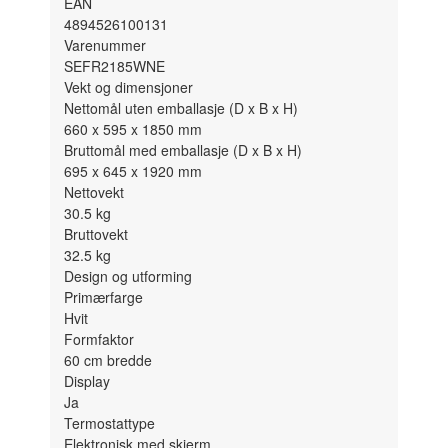
EAN
4894526100131
Varenummer
SEFR2185WNE
Vekt og dimensjoner
Nettomål uten emballasje (D x B x H)
660 x 595 x 1850
mm
Bruttomål med emballasje (D x B x H)
695 x 645 x 1920
mm
Nettovekt
30.5
kg
Bruttovekt
32.5
kg
Design og utforming
Primærfarge
Hvit
Formfaktor
60 cm bredde
Display
Ja
Termostattype
Elektronisk med skjerm