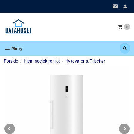
Gå
til
innholdet
0
Meny
Forside
Hjemmeelektronikk
Hvitevarer & Tilbehør
Prev
N