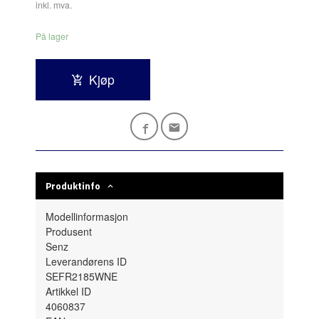
inkl. mva.
På lager
Kjøp
Produktinfo
Modellinformasjon
Produsent
Senz
Leverandørens ID
SEFR2185WNE
Artikkel ID
4060837