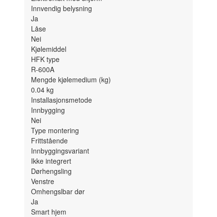
Innvendig belysning
Ja
Låse
Nei
Kjølemiddel
HFK type
R-600A
Mengde kjølemedium (kg)
0.04
kg
Installasjonsmetode
Innbygging
Nei
Type montering
Frittstående
Innbyggingsvariant
Ikke integrert
Dørhengsling
Venstre
Omhengslbar dør
Ja
Smart hjem