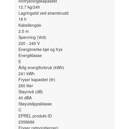
Innfrysningskapasitet
12.7
kg/24h
Lagringstid ved strømbrudd
18
h
Kabellengde
2.5
m
Spenning (Volt)
220 - 240 V
Energimerke kjøl og frys
Energiklasse
E
Årlig energiforbruk (kWh)
241
kWh
Fryser kapasitet (ltr)
260
liter
Støynivå (dB)
40
dBA
Støyutslippsklasse
C
EPREL produkt-ID
2358686
Fryser rating(stjerner)