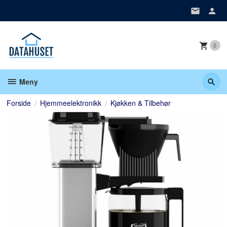
Gå
til
innholdet
0
Meny
Forside
Hjemmeelektronikk
Kjøkken & Tilbehør