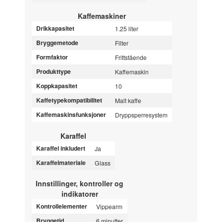
Kaffemaskiner
Drikkapasitet
1.25 liter
Bryggemetode
Filter
Formfaktor
Frittstående
Produkttype
Kaffemaskin
Koppkapasitet
10
Kaffetypekompatibilitet
Malt kaffe
Kaffemaskinsfunksjoner
Dryppsperresystem
Karaffel
Karaffel inkludert
Ja
Karaffelmateriale
Glass
Innstillinger, kontroller og
indikatorer
Kontrollelementer
Vippearm
Bryggetid
6 minutter