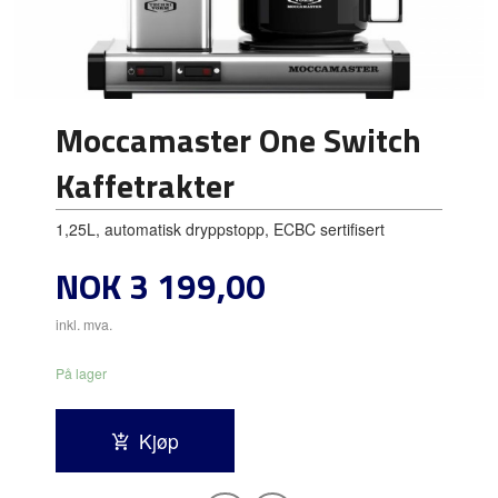
Moccamaster One Switch
Kaffetrakter
1,25L, automatisk dryppstopp, ECBC sertifisert
Pris
NOK
3 199,00
inkl. mva.
På lager
Kjøp