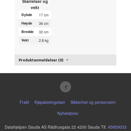
Størrelser og
vekt
Dybde
17 cm
Høyde
36 cm
Bredde
32 cm
Vekt
2.8 kg
Produktanmeldelser (0)
Frakt
Kjøpsbetingelser
Sikkerhet og personvern
Nyhetsbrev
Datahjelpen Sauda AS Rådhusgata 22 4200 Sauda Tlf.
45859033