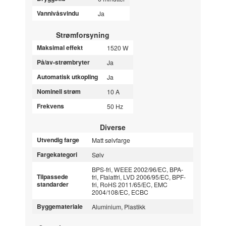
Vannivåsvindu
Ja
Strømforsyning
Maksimal effekt
1520 W
På/av-strømbryter
Ja
Automatisk utkopling
Ja
Nominell strøm
10 A
Frekvens
50 Hz
Diverse
Utvendig farge
Matt sølvfarge
Fargekategori
Sølv
BPS-fri, WEEE 2002/96/EC, BPA-
Tilpassede
fri, Ftalatfri, LVD 2006/95/EC, BPF-
standarder
fri, RoHS 2011/65/EC, EMC
2004/108/EC, ECBC
Byggemateriale
Aluminium, Plastikk