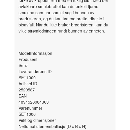
tørke av kroppen ren med en fuktig klut. Med det
avtakbare smulebrettet kan du enkelt fjerne
smulene som har samlet seg i bunnen av
brødristeren, og du kan tømme brettet direkte i
bioavfall. Når du ikke bruker brødristeren, kan du
vikle strømledningen rundt bunnen av enheten.
Modellinformasjon
Produsent
Senz
Leverandørens ID
SET1000
Artikkel ID
2529587
EAN
4894526084363
Varenummer
SET1000
Vekt og dimensjoner
Nettomål uten emballasje (D x B x H)