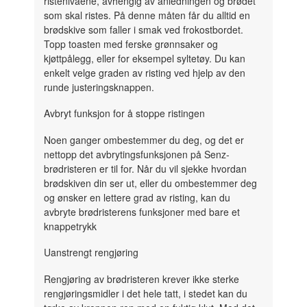
ristenivåene, avhengig av anledningen og brødet
som skal ristes. På denne måten får du alltid en
brødskive som faller i smak ved frokostbordet.
Topp toasten med ferske grønnsaker og
kjøttpålegg, eller for eksempel syltetøy. Du kan
enkelt velge graden av risting ved hjelp av den
runde justeringsknappen.
Avbryt funksjon for å stoppe ristingen
Noen ganger ombestemmer du deg, og det er
nettopp det avbrytingsfunksjonen på Senz-
brødristeren er til for. Når du vil sjekke hvordan
brødskiven din ser ut, eller du ombestemmer deg
og ønsker en lettere grad av risting, kan du
avbryte brødristerens funksjoner med bare et
knappetrykk
Uanstrengt rengjøring
Rengjøring av brødristeren krever ikke sterke
rengjøringsmidler i det hele tatt, i stedet kan du