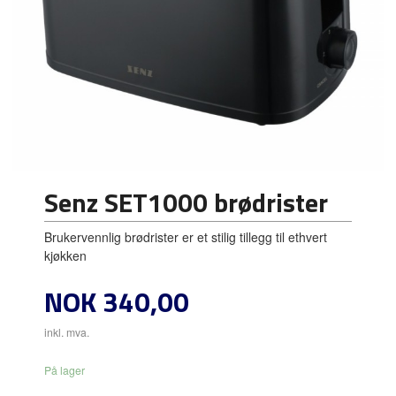
Senz SET1000 brødrister
Brukervennlig brødrister er et stilig tillegg til ethvert
kjøkken
Pris
NOK
340,00
inkl. mva.
På lager