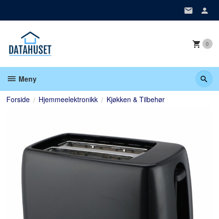
Gå
til
innholdet
0
Meny
Forside
Hjemmeelektronikk
Kjøkken & Tilbehør