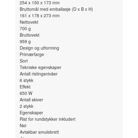
254 x 150 x 173
mm
Bruttomål med emballasje (D x B x H)
161 x 178 x 273
mm
Nettovekt
700
g
Bruttovekt
959
g
Design og utforming
Primærfarge
Sort
Tekniske egenskaper
Antall ristingsnivåer
6
stykk
Effekt
650
W
Antall skiver
2
stykk
Egenskaper
Rist for rundstykker inkludert
Nei
Avtakbar smulebrett