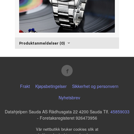
Produktanmeldelser (0)
Frakt
Kjøpsbetingelser
Sikkerhet og personvern
Nyhetsbrev
Datahjelpen Sauda AS Rådhusgata 22 4200 Sauda Tlf.
45859033
- Foretaksregisteret 926473956
Vår nettbutikk bruker cookies slik at