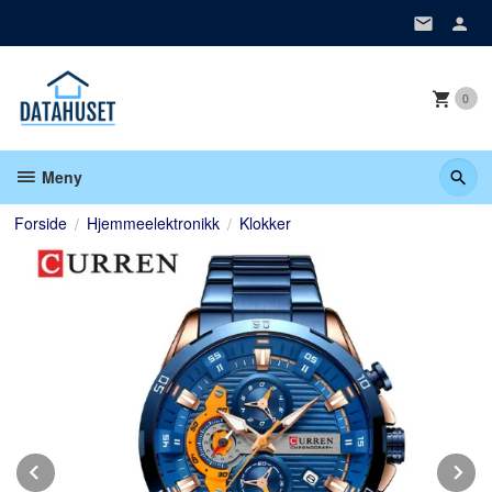
Gå
til
innholdet
0
Meny
Forside
Hjemmeelektronikk
Klokker
Prev
N