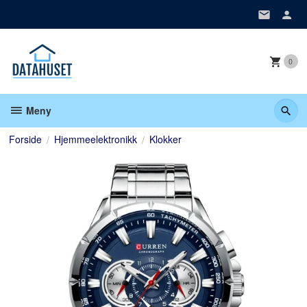
Gå
til
innholdet
0
Meny
Forside
Hjemmeelektronikk
Klokker