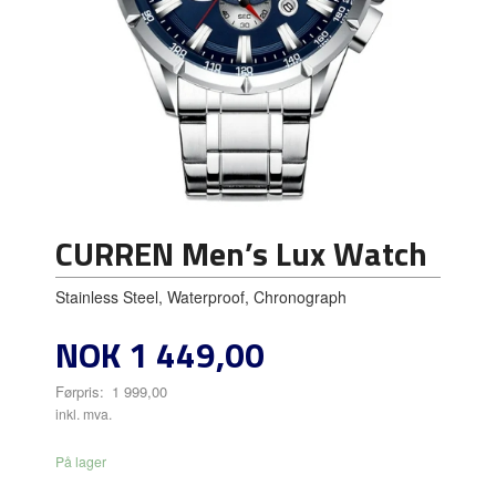
CURREN Men’s Lux Watch
Stainless Steel, Waterproof, Chronograph
Tilbud
NOK
1 449,00
Førpris:
1 999,00
Rabatt
inkl. mva.
På lager