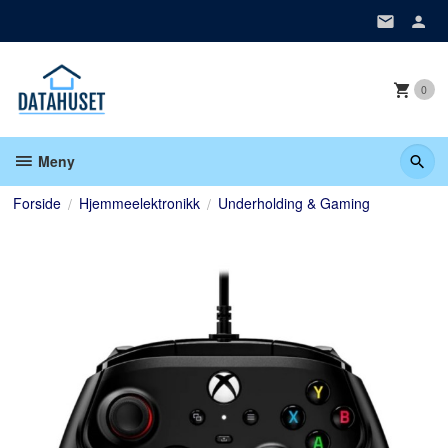
Gå
til
innholdet
0
Meny
Forside
Hjemmeelektronikk
Underholding & Gaming