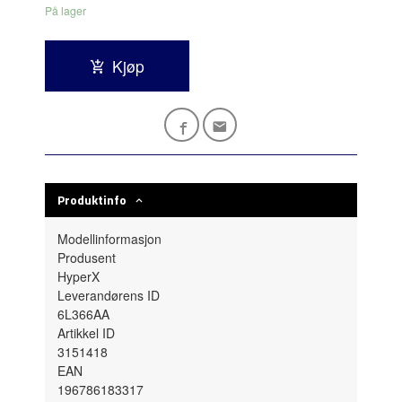
På lager
Kjøp
Produktinfo
Modellinformasjon
Produsent
HyperX
Leverandørens ID
6L366AA
Artikkel ID
3151418
EAN
196786183317