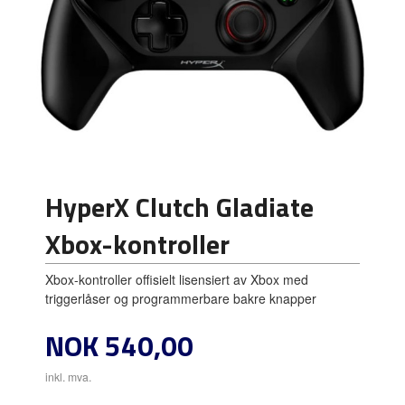
HyperX Clutch Gladiate
Xbox-kontroller
Xbox-kontroller offisielt lisensiert av Xbox med
triggerlåser og programmerbare bakre knapper
Pris
NOK
540,00
inkl. mva.