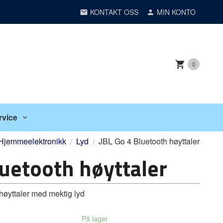
KONTAKT OSS
MIN KONTO
0
rvice
Hjemmeelektronikk
Lyd
JBL Go 4 Bluetooth høyttaler
luetooth høyttaler
høyttaler med mektig lyd
På lager