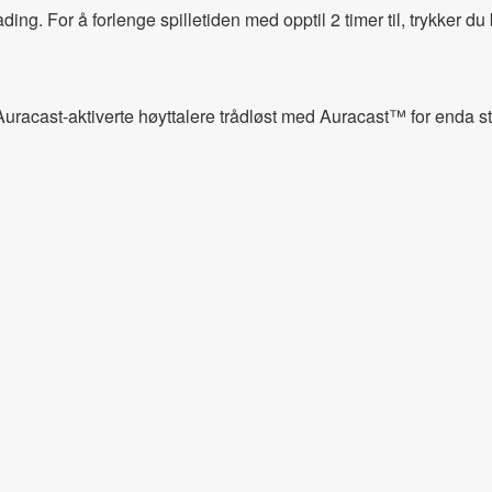
lading. For å forlenge spilletiden med opptil 2 timer til, trykker
e Auracast-aktiverte høyttalere trådløst med Auracast™ for enda st