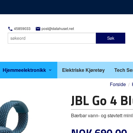
45859033
post@datahuset.net
Søk
Hjemmeelektronikk
Elektriske Kjøretøy
Tech Se
Forside
JBL Go 4 B
Bærbar vann- og støvtett mini
Pris
NOK
690,00