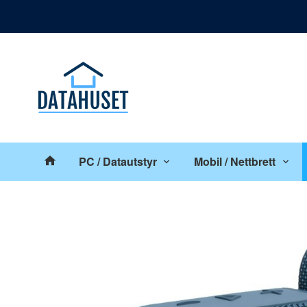
Gå
Lukk
til
innholdet
Produkter
PC / Datautstyr
Mobil / Nettbrett