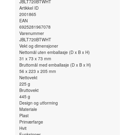
JBLT720BTWHT
Artikkel ID
2001865
EAN
6925281967078
Varenummer
JBLT720BTWHT
Vekt og dimensjoner
Nettomål uten emballasje (D x B x H)
31 x 73 x 73
mm
Bruttomål med emballasje (D x B x H)
56 x 223 x 205
mm
Nettovekt
225
g
Bruttovekt
445
g
Design og utforming
Materiale
Plast
Primærfarge
Hvit
Funksjoner