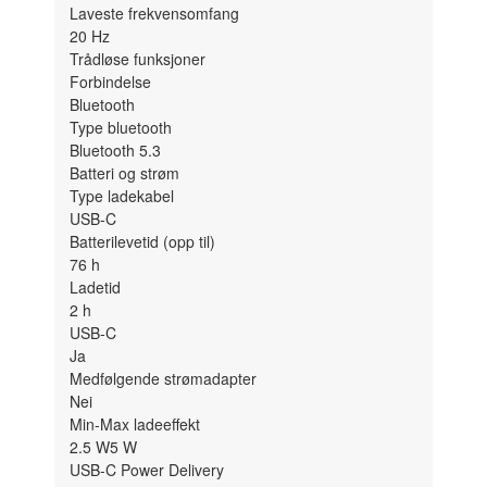
Laveste frekvensomfang
20
Hz
Trådløse funksjoner
Forbindelse
Bluetooth
Type bluetooth
Bluetooth 5.3
Batteri og strøm
Type ladekabel
USB-C
Batterilevetid (opp til)
76
h
Ladetid
2
h
USB-C
Ja
Medfølgende strømadapter
Nei
Min-Max ladeeffekt
2.5
W
5
W
USB-C Power Delivery