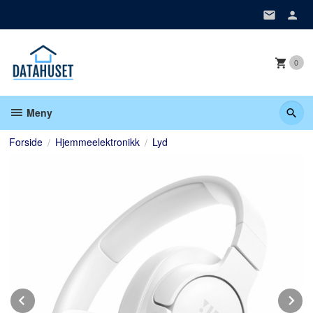
Gå
til
innholdet
0
Meny
Forside
Hjemmeelektronikk
Lyd
Prev
N