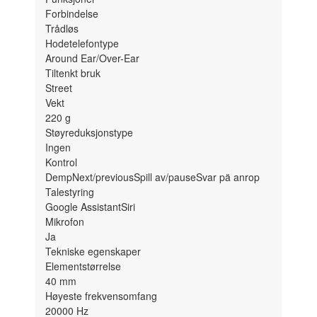
Forbindelse
Trådløs
Hodetelefontype
Around Ear/Over-Ear
Tiltenkt bruk
Street
Vekt
220
g
Støyreduksjonstype
Ingen
Kontrol
Demp
Next/previous
Spill av/pause
Svar pä anrop
Talestyring
Google Assistant
Siri
Mikrofon
Ja
Tekniske egenskaper
Elementstørrelse
40
mm
Høyeste frekvensomfang
20000
Hz