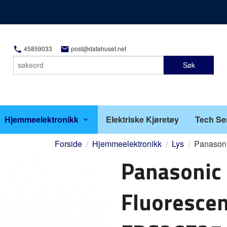
45859033
post@datahuset.net
Søk
Hjemmeelektronikk
Elektriske Kjøretøy
Tech Se
Forside
Hjemmeelektronikk
Lys
Panasoni
Panasonic 
Fluoresce