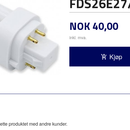
FDS26E27
Pris
NOK
40,00
inkl. mva.
Kjøp
ette produktet med andre kunder.