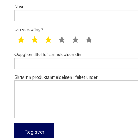
Navn
Din vurdering?
1 star
2 star
3 star
4 star
5 star
6 star
Oppgi en tittel for anmeldelsen din
Skriv inn produktanmeldelsen i feltet under