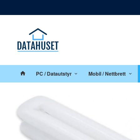
Gå
Lukk
til
innholdet
Produkter
PC / Datautstyr
Mobil / Nettbrett