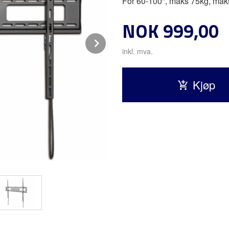
For 60-100", maks 75kg, ma
Pris
NOK
999,00
Next
inkl. mva.
Kjøp