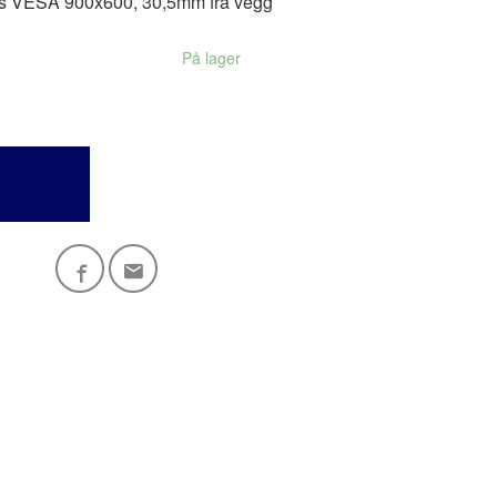
ks VESA 900x600, 30,5mm fra vegg
På lager