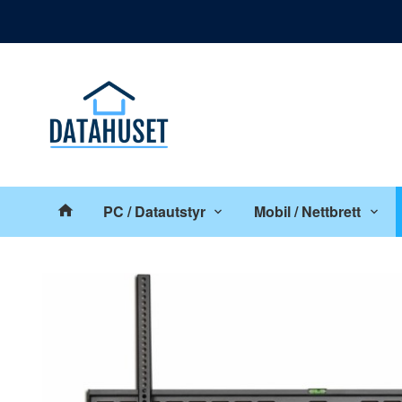
Gå
Lukk
til
innholdet
Produkter
PC / Datautstyr
Mobil / Nettbrett