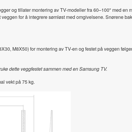
revegger og tillater montering av TV-modeller fra 60–100" med e
t veggen for å integrere sømløst med omgivelsene. Snørene bak T
0, M8X50) for montering av TV-en og festet på veggen følger me
å bruke dette veggfestet sammen med en Samsung TV.
l vekt på 75 kg.