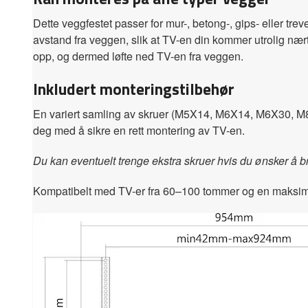
Dette veggfestet passer for mur-, betong-, gips- eller t
avstand fra veggen, slik at TV-en din kommer utrolig nær
opp, og dermed løfte ned TV-en fra veggen.
Inkludert monteringstilbehør
En variert samling av skruer (M5X14, M6X14, M6X30, M8X3
deg med å sikre en rett montering av TV-en.
Du kan eventuelt trenge ekstra skruer hvis du ønsker 
Kompatibelt med TV-er fra 60–100 tommer og en maksima