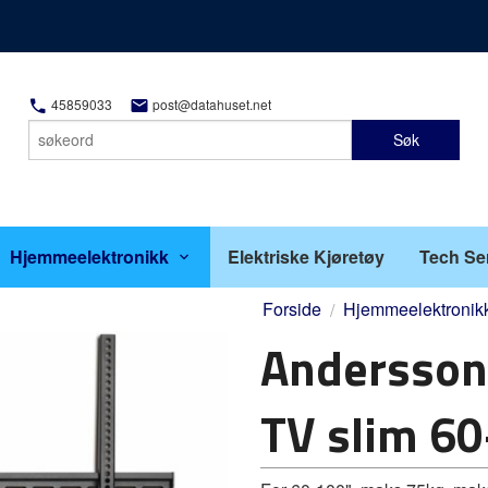
45859033
post@datahuset.net
Søk
Hjemmeelektronikk
Elektriske Kjøretøy
Tech Se
Forside
Hjemmeelektronik
Andersson
TV slim 6