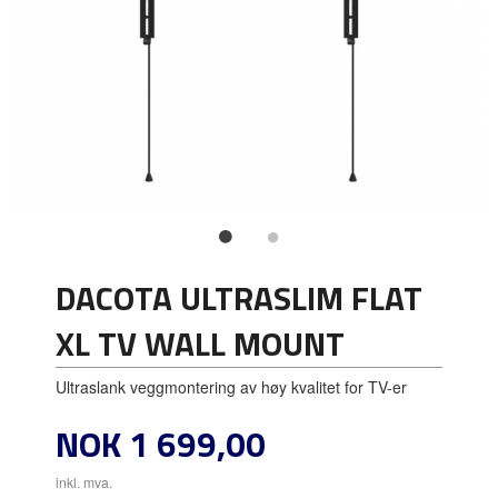
DACOTA ULTRASLIM FLAT
XL TV WALL MOUNT
Ultraslank veggmontering av høy kvalitet for TV-er
Pris
NOK
1 699,00
inkl. mva.