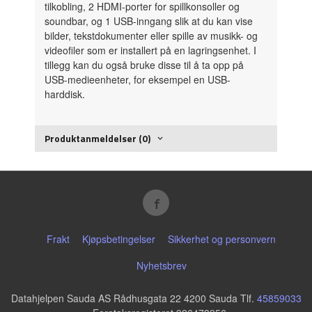
tilkobling, 2 HDMI-porter for spillkonsoller og
soundbar, og 1 USB-inngang slik at du kan vise
bilder, tekstdokumenter eller spille av musikk- og
videofiler som er installert på en lagringsenhet. I
tillegg kan du også bruke disse til å ta opp på
USB-medieenheter, for eksempel en USB-
harddisk.
Produktanmeldelser (0)
Frakt
Kjøpsbetingelser
Sikkerhet og personvern
Nyhetsbrev
Datahjelpen Sauda AS Rådhusgata 22 4200 Sauda Tlf.
45859033