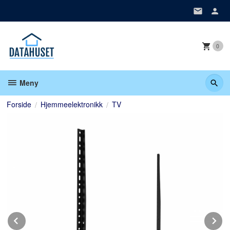
Gå
til
innholdet
0
Meny
Forside
Hjemmeelektronikk
TV
Prev
N