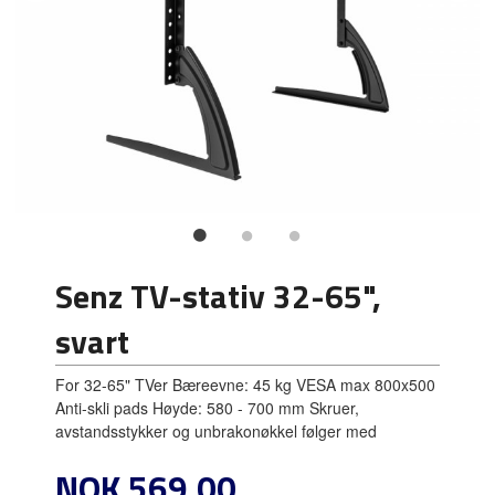
Senz TV-stativ 32-65",
svart
For 32-65" TVer Bæreevne: 45 kg VESA max 800x500
Anti-skli pads Høyde: 580 - 700 mm Skruer,
avstandsstykker og unbrakonøkkel følger med
Pris
NOK
569,00