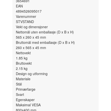
3654691
EAN
4894526095017
Varenummer
STVSTAND
Vekt og dimensjoner
Nettomål uten emballasje (D x B x H)
565 x 260 x 45
mm
Bruttomål med emballasje (D x B x H)
260 x 565 x 45
mm
Nettovekt
1.85
kg
Bruttovekt
2.15
kg
Design og utforming
Materiale
Stål
Primærfarge
Svart
Egenskaper
Maksimal VESA
800x400 mm