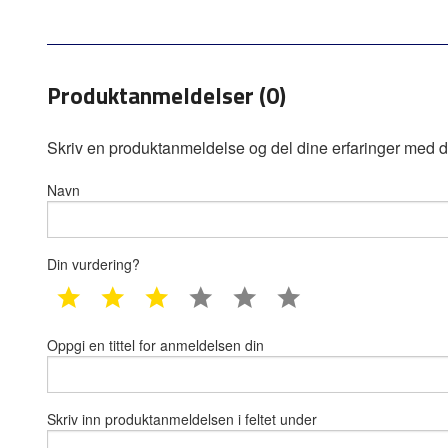
Produktanmeldelser (0)
Skriv en produktanmeldelse og del dine erfaringer med d
Navn
Din vurdering?
1 star
2 star
3 star
4 star
5 star
6 star
Oppgi en tittel for anmeldelsen din
Skriv inn produktanmeldelsen i feltet under