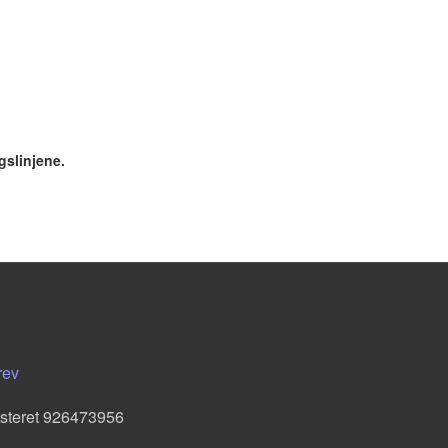
gslinjene.
rev
isteret 926473956