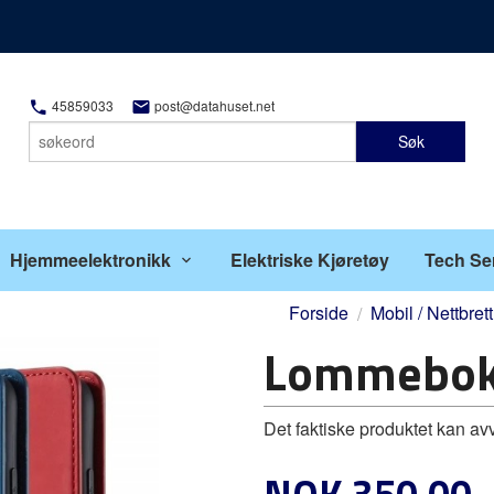
45859033
post@datahuset.net
Søk
Hjemmeelektronikk
Elektriske Kjøretøy
Tech Se
Forside
Mobil / Nettbrett
Lommebok
Det faktiske produktet kan av
Pris
NOK
350,00