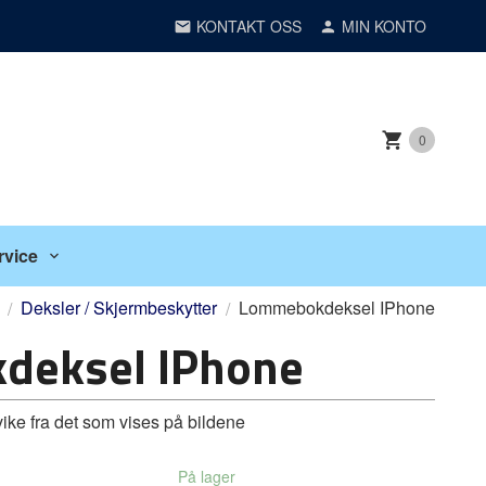
KONTAKT OSS
MIN KONTO
0
rvice
Deksler / Skjermbeskytter
Lommebokdeksel IPhone
deksel IPhone
vike fra det som vises på bildene
På lager