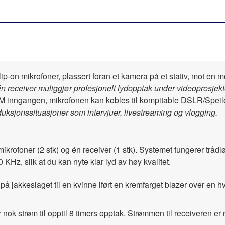
 receiver muliggjør profesjonelt lydopptak under videoprosjekt
M inngangen, mikrofonen kan kobles til kompitable DSLR/Speilø
duksjonssituasjoner som intervjuer, livestreaming og vlogging.
rofoner (2 stk) og én receiver (1 stk). Systemet fungerer trådl
KHz, slik at du kan nyte klar lyd av høy kvalitet.
k strøm til opptil 8 timers opptak. Strømmen til receiveren er n