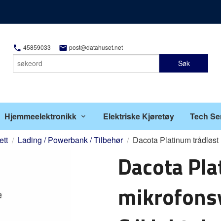
45859033
post@datahuset.net
Søk
Hjemmeelektronikk
Elektriske Kjøretøy
Tech Se
ett
Lading / Powerbank / Tilbehør
Dacota Platinum trådløst
Dacota Pla
mikrofons