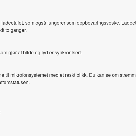
i ladeetuiet, som også fungerer som oppbevaringsveske. Ladeetui
ndt to ganger.
m gjør at bilde og lyd er synkronisert.
ene til mikrofonsystemet med et raskt blikk. Du kan se om strø
systemstatusen.
)