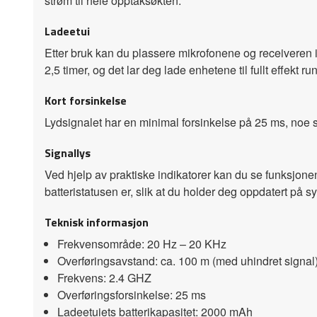
strøm til hele opptaksøkten.
Ladeetui
Etter bruk kan du plassere mikrofonene og receiveren 
2,5 timer, og det lar deg lade enhetene til fullt effekt ru
Kort forsinkelse
Lydsignalet har en minimal forsinkelse på 25 ms, noe so
Signallys
Ved hjelp av praktiske indikatorer kan du se funksjon
batteristatusen er, slik at du holder deg oppdatert på 
Teknisk informasjon
Frekvensområde: 20 Hz – 20 KHz
Overføringsavstand: ca. 100 m (med uhindret signal
Frekvens: 2.4 GHZ
Overføringsforsinkelse: 25 ms
Ladeetuiets batterikapasitet: 2000 mAh