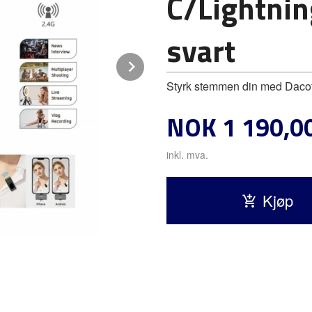
C/Lightnin
svart
Next
Styrk stemmen din med Dacot
Pris
NOK
1 190,0
inkl. mva.
Kjøp