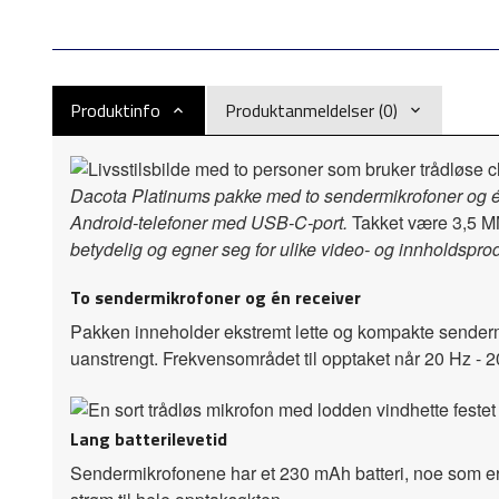
Produktinfo
Produktanmeldelser (0)
Dacota Platinums pakke med to sendermikrofoner og én
Android-telefoner med USB-C-port.
Takket være 3,5 M
betydelig og egner seg for ulike video- og innholdspro
To sendermikrofoner og én receiver
Pakken inneholder ekstremt lette og kompakte sendermik
uanstrengt. Frekvensområdet til opptaket når 20 Hz - 20 
Lang batterilevetid
Sendermikrofonene har et 230 mAh batteri, noe som er no