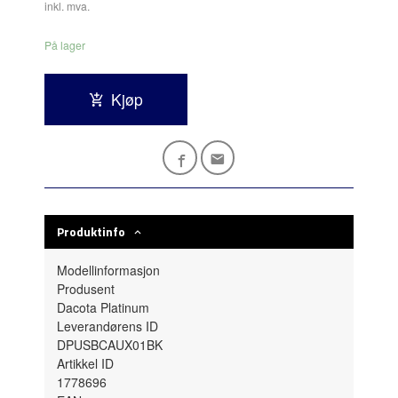
inkl. mva.
På lager
Kjøp
Produktinfo
Modellinformasjon
Produsent
Dacota Platinum
Leverandørens ID
DPUSBCAUX01BK
Artikkel ID
1778696