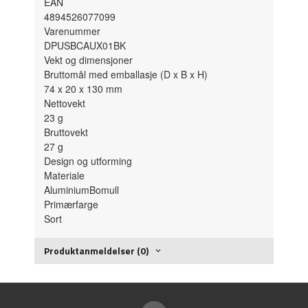
EAN
4894526077099
Varenummer
DPUSBCAUX01BK
Vekt og dimensjoner
Bruttomål med emballasje (D x B x H)
74 x 20 x 130
mm
Nettovekt
23
g
Bruttovekt
27
g
Design og utforming
Materiale
Aluminium
Bomull
Primærfarge
Sort
Produktanmeldelser (0)