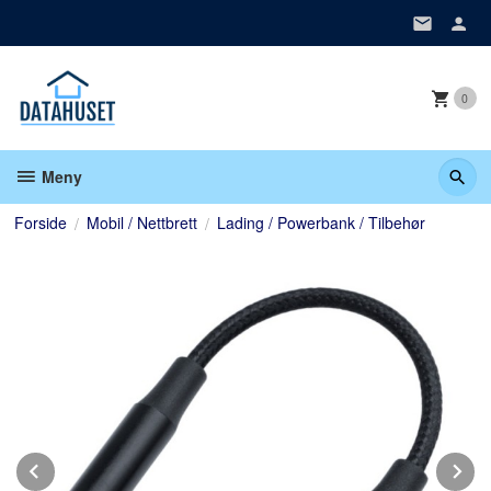
Gå
til
innholdet
0
Meny
Forside
Mobil / Nettbrett
Lading / Powerbank / Tilbehør
Prev
N