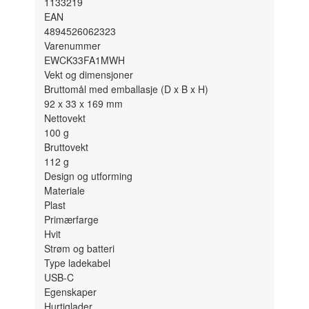
1133219
EAN
4894526062323
Varenummer
EWCK33FA1MWH
Vekt og dimensjoner
Bruttomål med emballasje (D x B x H)
92 x 33 x 169
mm
Nettovekt
100
g
Bruttovekt
112
g
Design og utforming
Materiale
Plast
Primærfarge
Hvit
Strøm og batteri
Type ladekabel
USB-C
Egenskaper
Hurtiglader