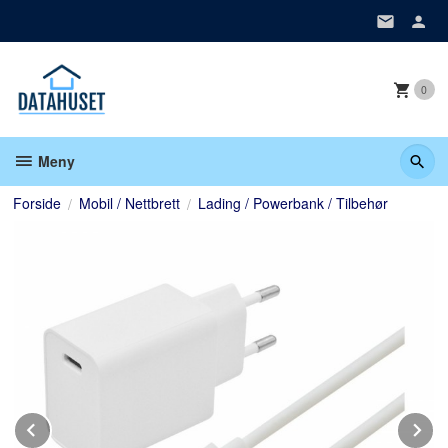
Gå
til
innholdet
0
Meny
Forside
Mobil / Nettbrett
Lading / Powerbank / Tilbehør
Prev
N