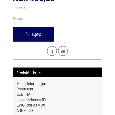
inkl. mva.
På lager
Kjøp
Produktinfo
Modellinformasjon
Produsent
ELETRA
Leverandørens ID
EWCK33FA1MWH
Artikkel ID