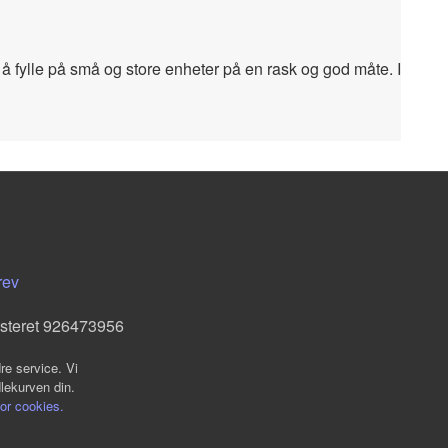
or å fylle på små og store enheter på en rask og god måte. I
rev
isteret 926473956
re service. Vi
dlekurven din.
for cookies.