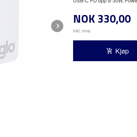
USB-C PD opp til 30W, Power
Pris
NOK
330,00
Next
inkl. mva.
Kjøp