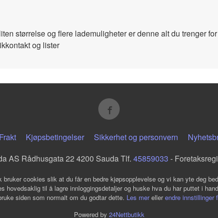
 liten størrelse og flere lademuligheter er denne alt du trenger f
ikkontakt og lister
Frakt
Kjøpsbetingelser
Sikkerhet og personvern
Nyhetsb
da AS Rådhusgata 22 4200 Sauda Tlf.
45859033
- Foretaksreg
k bruker cookies slik at du får en bedre kjøpsopplevelse og vi kan yte deg bed
s hovedsaklig til å lagre innloggingsdetaljer og huske hva du har puttet i han
 bruke siden som normalt om du godtar dette.
Les mer
eller
endre innstillinger 
Powered by
24Nettbutikk