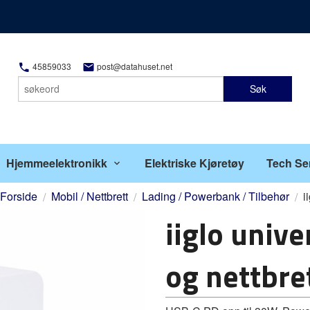
45859033
post@datahuset.net
Søk
Hjemmeelektronikk
Elektriske Kjøretøy
Tech Se
Forside
Mobil / Nettbrett
Lading / Powerbank / Tilbehør
i
iiglo unive
og nettbre