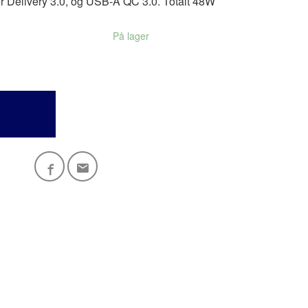
 Delivery 3.0, og USB-A QC 3.0. Totalt 48W
På lager