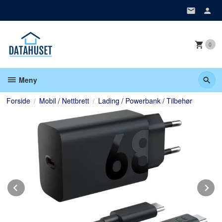
Gå
til
innholdet
0
Meny
Forside
Mobil / Nettbrett
Lading / Powerbank / Tilbehør
Prev
N