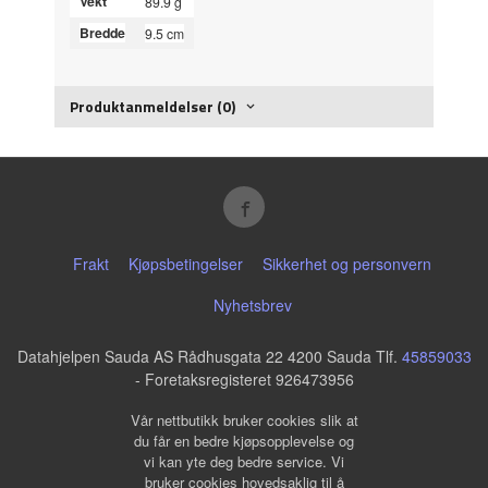
Vekt
89.9 g
Bredde
9.5 cm
Produktanmeldelser (0)
Frakt
Kjøpsbetingelser
Sikkerhet og personvern
Nyhetsbrev
Datahjelpen Sauda AS Rådhusgata 22 4200 Sauda Tlf.
45859033
- Foretaksregisteret 926473956
Vår nettbutikk bruker cookies slik at
du får en bedre kjøpsopplevelse og
vi kan yte deg bedre service. Vi
bruker cookies hovedsaklig til å