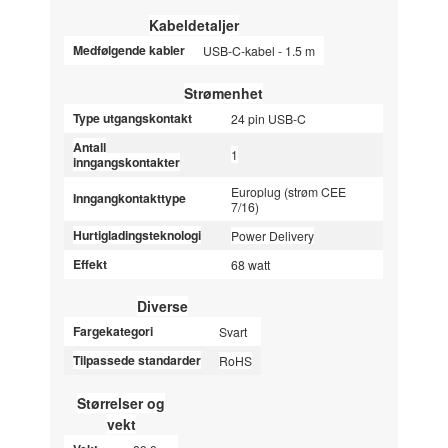
Kabeldetaljer
Medfølgende kabler
USB-C-kabel - 1.5 m
Strømenhet
Type utgangskontakt
24 pin USB-C
Antall
1
inngangskontakter
Europlug (strøm CEE
Inngangkontakttype
7/16)
Hurtigladingsteknologi
Power Delivery
Effekt
68 watt
Diverse
Fargekategori
Svart
Tilpassede standarder
RoHS
Størrelser og
vekt