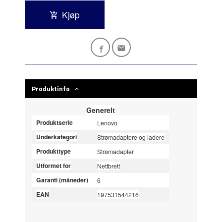
Kjøp
Produktinfo
Generelt
Produktserie
Lenovo
Underkategori
Strømadaptere og ladere
Produkttype
Strømadapter
Utformet for
Nettbrett
Garanti (måneder)
6
EAN
197531544216