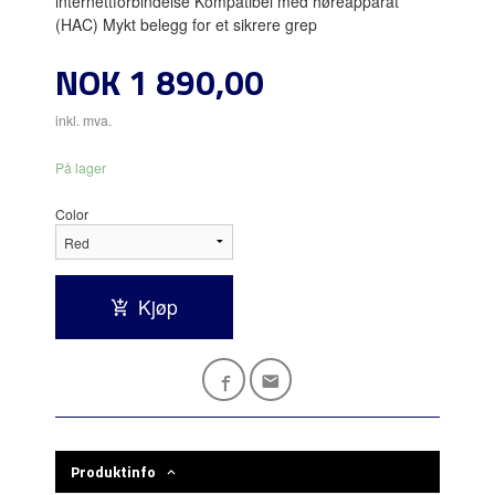
internettforbindelse Kompatibel med høreapparat
(HAC) Mykt belegg for et sikrere grep
Pris
NOK
1 890,00
inkl. mva.
På lager
Color
Kjøp
Produktinfo