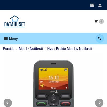
Gå
til
innholdet
0
Meny
Forside
Mobil / Nettbrett
Nye / Brukte Mobil & Nettbrett
Prev
N