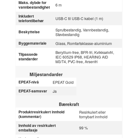
Maks. dybde for
6 m
vannbestandighet
Inkludert
USB-C til USB-C kabel (1 m)
telefontilbehør
Sprutbestandig, Vannbestandig,
Beskyttelse
Støvbestandig
Byggemateriale
Glass, Romfartsklasse-aluminium
Beryllium-free, BFR-fri, Kvikksølvfri,
Tilpassede
IEC 60529 IP68, HEARING AID
standarder
M3/T4, PVC-free, Arsenfri
Miljøstandarder
EPEAT-nivå
EPEAT Gold
EPEAT-samsvar
Ja
Bærekraft
Produktresirkulert innhold
Resirkulert eller
(kommentar)
fornybart innhold
Innhold av resirkulert
99 %
emballasje