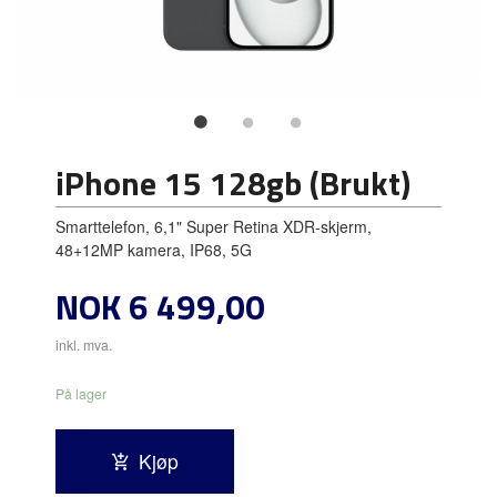
iPhone 15 128gb (Brukt)
Smarttelefon, 6,1" Super Retina XDR-skjerm,
48+12MP kamera, IP68, 5G
Pris
NOK
6 499,00
inkl. mva.
På lager
Kjøp