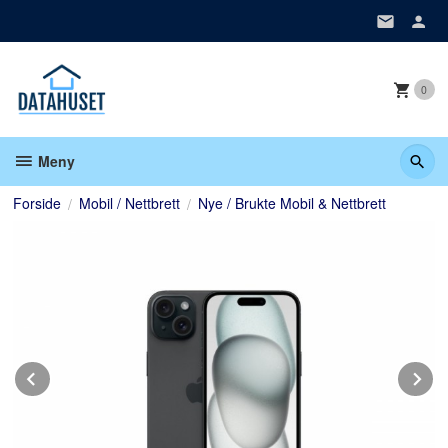
Gå
til
innholdet
0
Meny
Forside
Mobil / Nettbrett
Nye / Brukte Mobil & Nettbrett
Prev
N