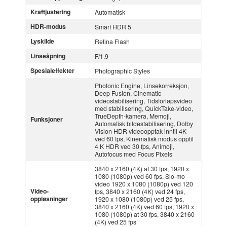
Kraftjustering
Automatisk
HDR-modus
Smart HDR 5
Lyskilde
Retina Flash
Linseåpning
F/1.9
Spesialeffekter
Photographic Styles
Photonic Engine, Linsekorreksjon,
Deep Fusion, Cinematic
videostabilisering, Tidsforløpsvideo
med stabilisering, QuickTake-video,
TrueDepth-kamera, Memoji,
Funksjoner
Automatisk bildestabilisering, Dolby
Vision HDR videoopptak inntil 4K
ved 60 fps, Kinematisk modus opptil
4 K HDR ved 30 fps, Animoji,
Autofocus med Focus Pixels
3840 x 2160 (4K) at 30 fps, 1920 x
1080 (1080p) ved 60 fps, Slo-mo
video 1920 x 1080 (1080p) ved 120
Video-
fps, 3840 x 2160 (4K) ved 24 fps,
oppløsninger
1920 x 1080 (1080p) ved 25 fps,
3840 x 2160 (4K) ved 60 fps, 1920 x
1080 (1080p) at 30 fps, 3840 x 2160
(4K) ved 25 fps