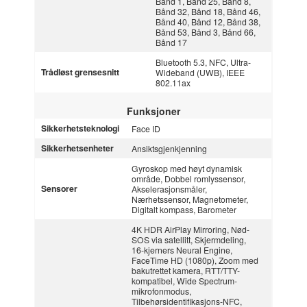
Bånd 1, Bånd 25, Bånd 8,
Bånd 32, Bånd 18, Bånd 46,
Bånd 40, Bånd 12, Bånd 38,
Bånd 53, Bånd 3, Bånd 66,
Bånd 17
Bluetooth 5.3, NFC, Ultra-
Trådløst grensesnitt
Wideband (UWB), IEEE
802.11ax
Funksjoner
Sikkerhetsteknologi
Face ID
Sikkerhetsenheter
Ansiktsgjenkjenning
Gyroskop med høyt dynamisk
område, Dobbel romlyssensor,
Sensorer
Akselerasjonsmåler,
Nærhetssensor, Magnetometer,
Digitalt kompass, Barometer
4K HDR AirPlay Mirroring, Nød-
SOS via satellitt, Skjermdeling,
16‑kjerners Neural Engine,
FaceTime HD (1080p), Zoom med
bakutrettet kamera, RTT/TTY-
kompatibel, Wide Spectrum-
mikrofonmodus,
Tilbehørsidentifikasjons-NFC,