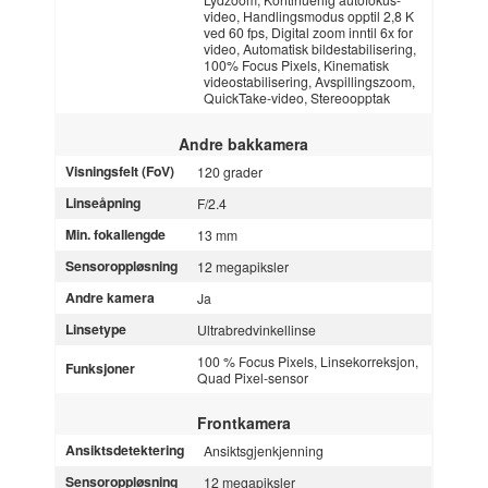
video, Handlingsmodus opptil 2,8 K
ved 60 fps, Digital zoom inntil 6x for
video, Automatisk bildestabilisering,
100% Focus Pixels, Kinematisk
videostabilisering, Avspillingszoom,
QuickTake-video, Stereoopptak
Andre bakkamera
Visningsfelt (FoV)
120 grader
Linseåpning
F/2.4
Min. fokallengde
13 mm
Sensoroppløsning
12 megapiksler
Andre kamera
Ja
Linsetype
Ultrabredvinkellinse
100 % Focus Pixels, Linsekorreksjon,
Funksjoner
Quad Pixel-sensor
Frontkamera
Ansiktsdetektering
Ansiktsgjenkjenning
Sensoroppløsning
12 megapiksler