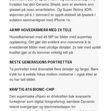
forsiden har den Ceramic Shield, som er sterkere enn
glasset på noen smarttelefon. Og Super Retina XDR-
skjermen på 6,1 tommer2 er opptil dobbelt så lyssterk i
solskinn sammenlignet med iPhone 14.
48 MP HOVEDKAMERA MED 2X TELE
Hovedkameraet med 48 MP tar bilder med superhøy
oppløsning. Det gjør det enklere enn noensinne å ta
enestående bilder med utrolige detaljer. 2x tele med optisk
kvalitet gjør at du kommer virkelig tett på.
NESTE GENERASJONS PORTRETTER
Ta portretter med dramatisk flere detaljer og farger. Bare
trykk for å veksle fokus mellom motivene – også etter at
du har tatt bildet.
KRAFTIG A16 BIONIC-CHIP
Den superraske chipen er drivkraften bak avanserte
funksjoner som digital fotografering, sømløse Dynamic
Island-overganger og stemmeisolasjon for