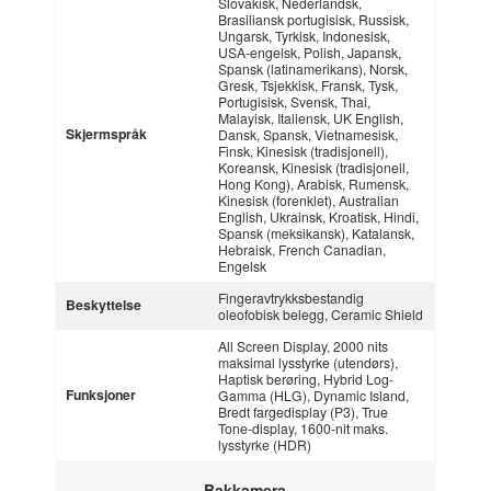
Slovakisk, Nederlandsk,
Brasiliansk portugisisk, Russisk,
Ungarsk, Tyrkisk, Indonesisk,
USA-engelsk, Polish, Japansk,
Spansk (latinamerikans), Norsk,
Gresk, Tsjekkisk, Fransk, Tysk,
Portugisisk, Svensk, Thai,
Malayisk, Italiensk, UK English,
Skjermspråk
Dansk, Spansk, Vietnamesisk,
Finsk, Kinesisk (tradisjonell),
Koreansk, Kinesisk (tradisjonell,
Hong Kong), Arabisk, Rumensk,
Kinesisk (forenklet), Australian
English, Ukrainsk, Kroatisk, Hindi,
Spansk (meksikansk), Katalansk,
Hebraisk, French Canadian,
Engelsk
Fingeravtrykksbestandig
Beskyttelse
oleofobisk belegg, Ceramic Shield
All Screen Display, 2000 nits
maksimal lysstyrke (utendørs),
Haptisk berøring, Hybrid Log-
Funksjoner
Gamma (HLG), Dynamic Island,
Bredt fargedisplay (P3), True
Tone-display, 1600-nit maks.
lysstyrke (HDR)
Bakkamera