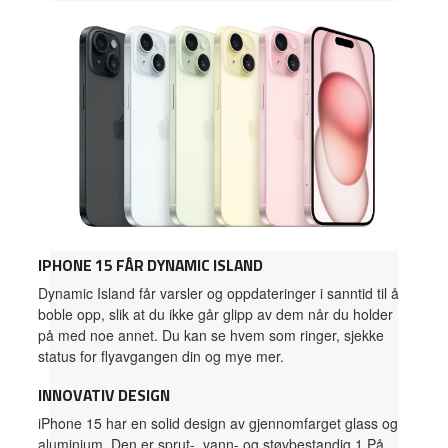
IPHONE 15 FÅR DYNAMIC ISLAND
Dynamic Island får varsler og oppdateringer i sanntid til å
boble opp, slik at du ikke går glipp av dem når du holder
på med noe annet. Du kan se hvem som ringer, sjekke
status for flyavgangen din og mye mer.
INNOVATIV DESIGN
iPhone 15 har en solid design av gjennomfarget glass og
aluminium. Den er sprut-, vann- og støvbestandig.1 På