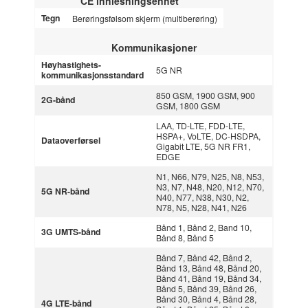
CE innlesningsenhet
Tegn
Berøringsfølsom skjerm (multiberøring)
Kommunikasjoner
Høyhastighets-
5G NR
kommunikasjonsstandard
850 GSM, 1900 GSM, 900
2G-bånd
GSM, 1800 GSM
LAA, TD-LTE, FDD-LTE,
HSPA+, VoLTE, DC-HSDPA,
Dataoverførsel
Gigabit LTE, 5G NR FR1,
EDGE
N1, N66, N79, N25, N8, N53,
N3, N7, N48, N20, N12, N70,
5G NR-bånd
N40, N77, N38, N30, N2,
N78, N5, N28, N41, N26
Bånd 1, Bånd 2, Band 10,
3G UMTS-bånd
Bånd 8, Bånd 5
Bånd 7, Bånd 42, Bånd 2,
Bånd 13, Bånd 48, Bånd 20,
Bånd 41, Bånd 19, Bånd 34,
Bånd 5, Bånd 39, Bånd 26,
Bånd 30, Bånd 4, Bånd 28,
4G LTE-bånd