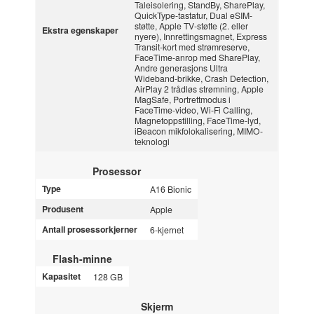
Taleisolering, StandBy, SharePlay,
QuickType-tastatur, Dual eSIM-
støtte, Apple TV-støtte (2. eller
Ekstra egenskaper
nyere), Innrettingsmagnet, Express
Transit-kort med strømreserve,
FaceTime-anrop med SharePlay,
Andre generasjons Ultra
Wideband-brikke, Crash Detection,
AirPlay 2 trådløs strømning, Apple
MagSafe, Portrettmodus i
FaceTime-video, Wi-Fi Calling,
Magnetoppstilling, FaceTime-lyd,
iBeacon mikfolokalisering, MIMO-
teknologi
Prosessor
Type
A16 Bionic
Produsent
Apple
Antall prosessorkjerner
6-kjernet
Flash-minne
Kapasitet
128 GB
Skjerm