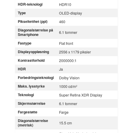
HDR-teknologi
HDR10
Type
OLED-display
Pikseltetthet (ppi)
460
Diagonalstørrelse på
6.1 tommer
Smartphone
Fastype
Flat front
Displayoppløsning
2556 x 1179 piksler
Kontrastforhold
2000000:1
HDR
Ja
Forbedringsteknologi
Dolby Vision
Maks. lysstyrke
1000 cd/m²
Teknologi
Super Retina XDR Display
Skjermstørrelse
6.1 tommer
Fargestøtte
Farge
Diagonalstørrelse
15.5 cm
(metrisk)