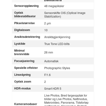
Sensoroppløsning
48 megapiksler
Optisk
Sensorskifte OIS (Optical Image
bildestabilisator
Stabilization)
Pikselstørrelse
2 μm
Digitalzoom
10
Ansiktsdetektering
Ansiktsgjenkjenning
Lyskilde
True Tone LED-blits
Minimal
26 mm
brennvidde
Focusjustering
Automatisk
Spesielle effekter
Photographic Styles
Linseåpning
F/1.6
Optisk zoom
2
HDR-modus
Smart HDR 5
Live Photos, Bred fargeopptak for
bilder og Live Photos, Nattmodus,
Makrovideo, Panorama, Tidsforløp
Kameramoduser
(nattmodus), Kinomodus, Portrait