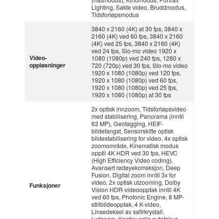
Lighting, Sakte video, Bruddmodus,
Tidsforløpsmodus
3840 x 2160 (4K) at 30 fps, 3840 x
2160 (4K) ved 60 fps, 3840 x 2160
(4K) ved 25 fps, 3840 x 2160 (4K)
ved 24 fps, Slo-mo video 1920 x
Video-
1080 (1080p) ved 240 fps, 1280 x
oppløsninger
720 (720p) ved 30 fps, Slo-mo video
1920 x 1080 (1080p) ved 120 fps,
1920 x 1080 (1080p) ved 60 fps,
1920 x 1080 (1080p) ved 25 fps,
1920 x 1080 (1080p) at 30 fps
2x optisk innzoom, Tidsforløpsvideo
med stabilisering, Panorama (inntil
63 MP), Geotagging, HEIF-
bildefangst, Sensorskifte optisk
bildestabilisering for video, 4x optisk
zoomområde, Kinematisk modus
opptil 4K HDR ved 30 fps, HEVC
(High Efficiency Video coding),
Avansert rødøyekorreksjon, Deep
Fusion, Digital zoom inntil 3x for
video, 2x optisk utzooming, Dolby
Funksjoner
Vision HDR-videoopptak inntil 4K
ved 60 fps, Photonic Engine, 8 MP-
stillbildeopptak, 4 K-video,
Linsedeksel av safirkrystall,
Lydzoom, Kontinuerlig autofokus-