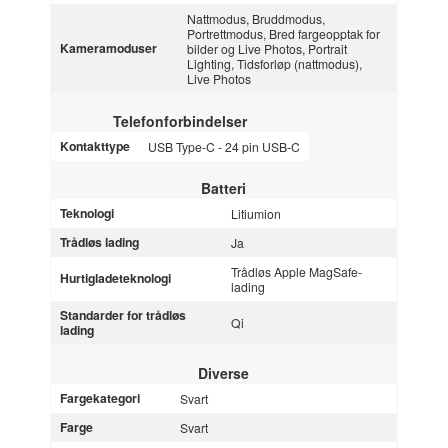
Nattmodus, Bruddmodus,
Portrettmodus, Bred fargeopptak for
Kameramoduser
bilder og Live Photos, Portrait
Lighting, Tidsforløp (nattmodus),
Live Photos
Telefonforbindelser
Kontakttype
USB Type-C - 24 pin USB-C
Batteri
Teknologi
Litiumion
Trådløs lading
Ja
Trådløs Apple MagSafe-
Hurtigladeteknologi
lading
Standarder for trådløs
Qi
lading
Diverse
Fargekategori
Svart
Farge
Svart