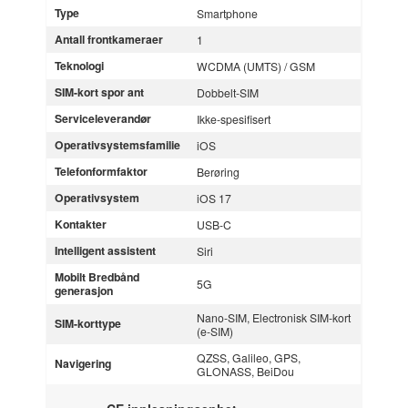
Type
Smartphone
Antall frontkameraer
1
Teknologi
WCDMA (UMTS) / GSM
SIM-kort spor ant
Dobbelt-SIM
Serviceleverandør
Ikke-spesifisert
Operativsystemsfamilie
iOS
Telefonformfaktor
Berøring
Operativsystem
iOS 17
Kontakter
USB-C
Intelligent assistent
Siri
Mobilt Bredbånd
5G
generasjon
Nano-SIM, Electronisk SIM-kort
SIM-korttype
(e-SIM)
QZSS, Galileo, GPS,
Navigering
GLONASS, BeiDou