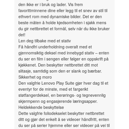
den ikke er i bruk og lader. Vis frem
favorittminnene dine eller legg til et snev av stil til
ethvert rom med dynamiske bilder. Det er den
beste måten å holde kjedsomheten i sjakk mens
du gir nettbrettet et formål, selv når du ikke bruker
det!
Len deg tilbake med et stativ
Få håndfri underholdning overalt med et
gjennomsiktig deksel med innebygd stativ – enten
du ser en film i sengen eller følger en oppskrift på
kjøkkenet. Den beskytter nettbrettet ditt mot
slitasje, samtidig som den er slank og bærbar.
Sikkerhet og moro
Den valgfrie Lenovo Play Suite gjør hver dag til et
eventyr for de minste, med et fargerikt
støtfangerdeksel, en berørings- og tegnevennlig
skjermpenn og engasjerende læringsapper.
Heldekkende beskyttelse
Dette valgfrie foliodekselet beskytter nettbrettet
ditt og gjør det enkelt å se videoer håndfritt, enten
du ser på serier hjemme eller ser videoer på vei til