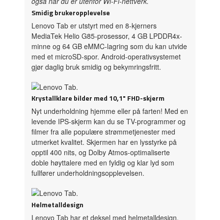
også når du er utenfor Wi-Fi-nettverk.
Smidig brukeropplevelse
Lenovo Tab er utstyrt med en 8-kjerners
MediaTek Helio G85-prosessor, 4 GB LPDDR4x-
minne og 64 GB eMMC-lagring som du kan utvide
med et microSD-spor. Android-operativsystemet
gjør daglig bruk smidig og bekymringsfritt.
Krystallklare bilder med 10,1" FHD-skjerm
Nyt underholdning hjemme eller på farten! Med en
levende IPS-skjerm kan du se TV-programmer og
filmer fra alle populære strømmetjenester med
utmerket kvalitet. Skjermen har en lysstyrke på
opptil 400 nits, og Dolby Atmos-optimaliserte
doble høyttalere med en fyldig og klar lyd som
fullfører underholdningsopplevelsen.
Helmetalldesign
Lenovo Tab har et deksel med helmetalldesign,