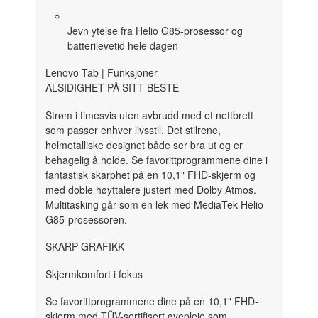
Jevn ytelse fra Helio G85-prosessor og
batterilevetid hele dagen
Lenovo Tab | Funksjoner
ALSIDIGHET PÅ SITT BESTE
Strøm i timesvis uten avbrudd med et nettbrett
som passer enhver livsstil. Det stilrene,
helmetalliske designet både ser bra ut og er
behagelig å holde. Se favorittprogrammene dine i
fantastisk skarphet på en 10,1" FHD-skjerm og
med doble høyttalere justert med Dolby Atmos.
Multitasking går som en lek med MediaTek Helio
G85-prosessoren.
SKARP GRAFIKK
Skjermkomfort i fokus
Se favorittprogrammene dine på en 10,1" FHD-
skjerm med TÜV-sertifisert øyepleie som