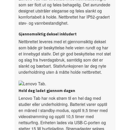
som ser flott ut og føles behagelig. Det avrundede
designet utstråler eleganse og føles slankt og
komfortabelt å holde. Nettbrettet har IP52-gradert
støv- og vannbestandighet.
Gjennomsiktig deksel inkludert
Nettbrettet leveres med et gjennomsiktig deksel
som både gir beskyttelse hele veien rundt og har
et innebygd stativ. Det gir god beskyttelse mot støt
og slag fra hverdagsbruk, samtidig som det er
slankt og bærbart. Stativfunksjonen lar deg nyte
underholdning uten å måtte holde nettbrettet.
Hold deg ladet gjennom dagen
Lenovo Tab har nok strøm til en hel dag med
studier eller underholdning. Batteriet varer opptil
en måned i standby-modus, opptil 9,5 timer med
videostrømming og opptil 10,5 timer med
nettsurfing. Enheten lades via USB-C-porten og
støtter 15 W hurtiglading. Strømadapter selges