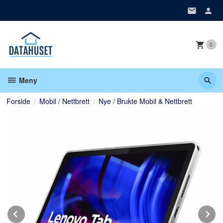
Gå
til
innholdet
0
Meny
Forside
Mobil / Nettbrett
Nye / Brukte Mobil & Nettbrett
Prev
N