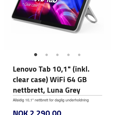
Lenovo Tab 10,1" (inkl.
clear case) WiFi 64 GB
nettbrett, Luna Grey
Allsidig 10,1" nettbrett for daglig underholdning
Pris
NOK
2 290,00