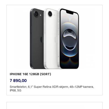
IPHONE 16E 128GB (SORT)
inkl.
Pris
7 890,00
mva.
Smarttelefon, 6,1" Super Retina XDR-skjerm, 48+12MP kamera,
IP68, 5G