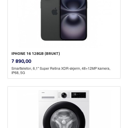
IPHONE 16 128GB (BRUKT)
inkl.
Pris
7 890,00
mva.
Smarttelefon, 6,1" Super Retina XDR-skjerm, 48+12MP kamera,
IP68, 5G