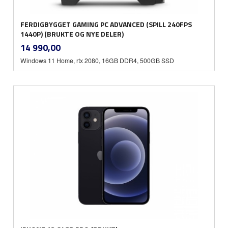
FERDIGBYGGET GAMING PC ADVANCED (SPILL 240FPS
1440P) (BRUKTE OG NYE DELER)
inkl.
Pris
14 990,00
mva.
Windows 11 Home, rtx 2080, 16GB DDR4, 500GB SSD