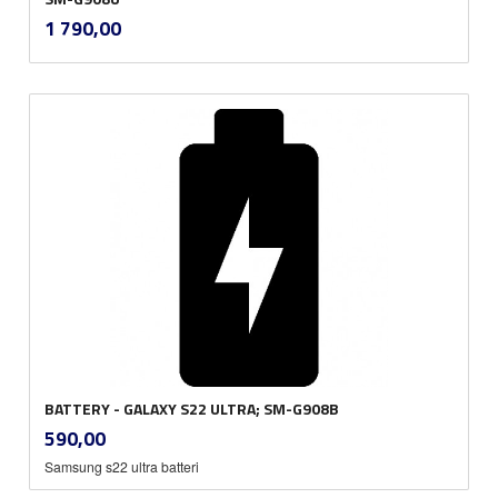
inkl.
Pris
1 790,00
mva.
BATTERY - GALAXY S22 ULTRA; SM-G908B
inkl.
Pris
590,00
mva.
Samsung s22 ultra batteri