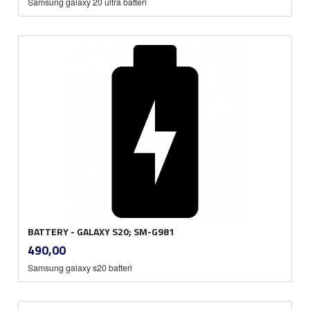
Samsung galaxy 20 ultra batteri
BATTERY - GALAXY S20; SM-G981
inkl.
Pris
490,00
mva.
Samsung galaxy s20 batteri