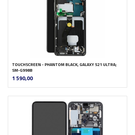
TOUCHSCREEN - PHANTOM BLACK, GALAXY S21 ULTRA;
SM-G998B
inkl.
Pris
1 590,00
mva.