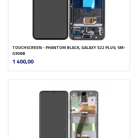
TOUCHSCREEN - PHANTOM BLACK, GALAXY S22 PLUS; SM-
G906B
inkl.
Pris
1 400,00
mva.