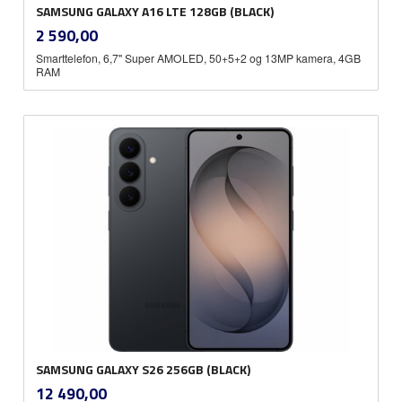
SAMSUNG GALAXY A16 LTE 128GB (BLACK)
inkl.
Pris
2 590,00
mva.
Smarttelefon, 6,7'' Super AMOLED, 50+5+2 og 13MP kamera, 4GB
RAM
SAMSUNG GALAXY S26 256GB (BLACK)
inkl.
Pris
12 490,00
mva.