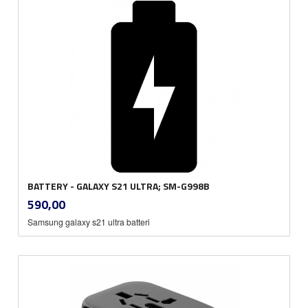
BATTERY - GALAXY S21 ULTRA; SM-G998B
inkl.
Pris
590,00
mva.
Samsung galaxy s21 ultra batteri