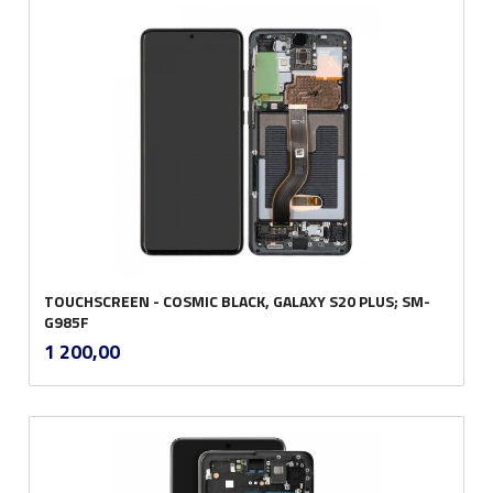
TOUCHSCREEN - COSMIC BLACK, GALAXY S20 PLUS; SM-
G985F
inkl.
Pris
1 200,00
mva.