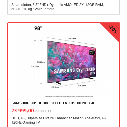
Smarttelefon, 6,3'' FHD+ Dynamic AMOLED 2X, 12GB RAM,
50+12+10 og 12MP kamera
-20%
SAMSUNG 98" DU9005K LED TV TU98DU9005K
Rabatt
inkl.
Tilbud
23 999,00
29 990,00
mva.
UHD, 4K, Supersize Picture Enhancher, Motion Xcelerator, 4K
120Hz Gaming TV