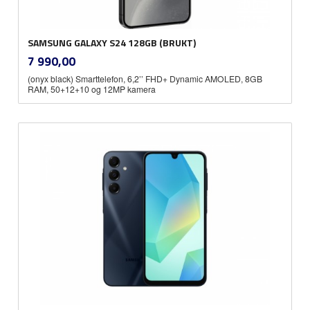
SAMSUNG GALAXY S24 128GB (BRUKT)
inkl.
Pris
7 990,00
mva.
(onyx black) Smarttelefon, 6,2’’ FHD+ Dynamic AMOLED, 8GB
RAM, 50+12+10 og 12MP kamera