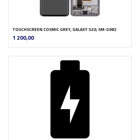
TOUCHSCREEN COSMIC GREY, GALAXY S20; SM-G982
inkl.
Pris
1 200,00
mva.