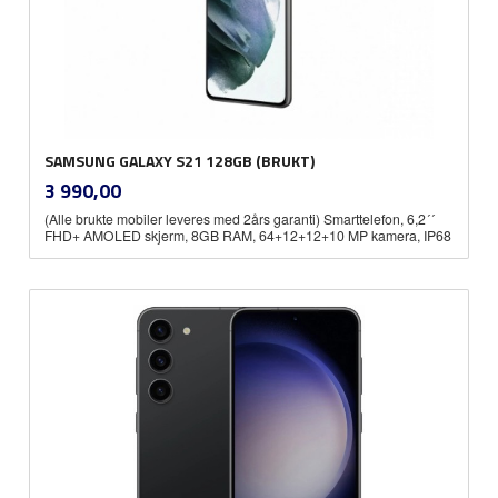
SAMSUNG GALAXY S21 128GB (BRUKT)
inkl.
Pris
3 990,00
mva.
(Alle brukte mobiler leveres med 2års garanti) Smarttelefon, 6,2´´
FHD+ AMOLED skjerm, 8GB RAM, 64+12+12+10 MP kamera, IP68