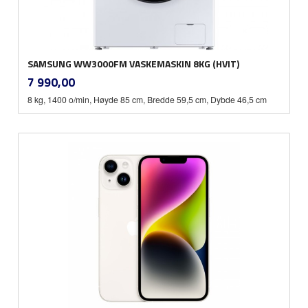
SAMSUNG WW3000FM VASKEMASKIN 8KG (HVIT)
inkl.
Pris
7 990,00
mva.
8 kg, 1400 o/min, Høyde 85 cm, Bredde 59,5 cm, Dybde 46,5 cm