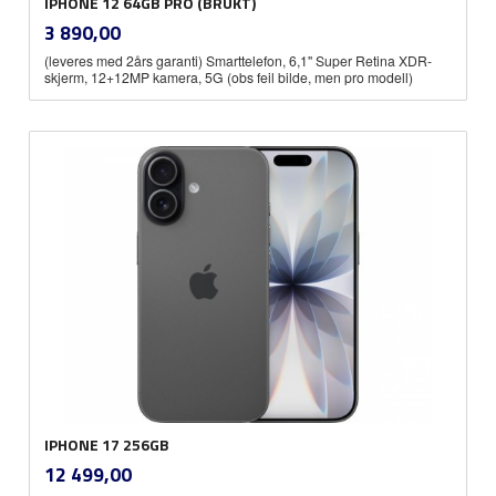
IPHONE 12 64GB PRO (BRUKT)
inkl.
Pris
3 890,00
mva.
(leveres med 2års garanti) Smarttelefon, 6,1'' Super Retina XDR-
skjerm, 12+12MP kamera, 5G (obs feil bilde, men pro modell)
IPHONE 17 256GB
inkl.
Pris
12 499,00
mva.