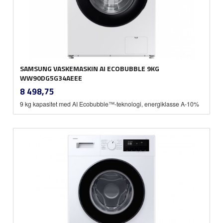
SAMSUNG VASKEMASKIN AI ECOBUBBLE 9KG
WW90DG5G34AEEE
inkl.
Pris
8 498,75
mva.
9 kg kapasitet med AI Ecobubble™-teknologi, energiklasse A-10%