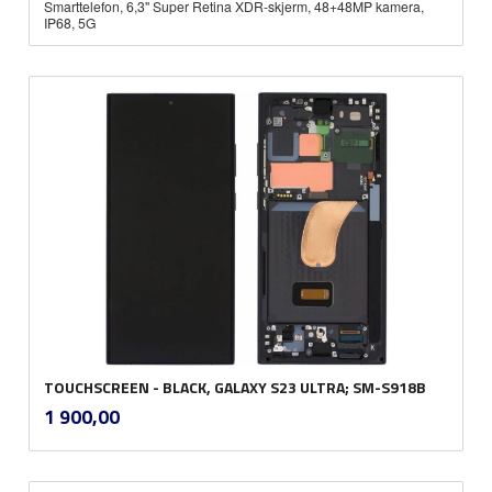
Smarttelefon, 6,3" Super Retina XDR-skjerm, 48+48MP kamera,
IP68, 5G
TOUCHSCREEN - BLACK, GALAXY S23 ULTRA; SM-S918B
inkl.
Pris
1 900,00
mva.