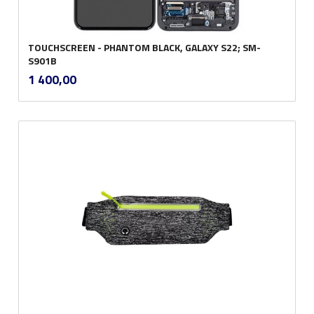
TOUCHSCREEN - PHANTOM BLACK, GALAXY S22; SM-
S901B
inkl.
Pris
1 400,00
mva.