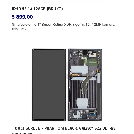
IPHONE 14 128GB (BRUKT)
inkl.
Pris
5 899,00
mva.
Smarttelefon, 6,1" Super Retina XDR-skjerm, 12+12MP kamera,
IP68, 5G
TOUCHSCREEN - PHANTOM BLACK, GALAXY S22 ULTRA;
SM-G908U