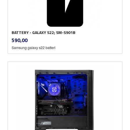
BATTERY - GALAXY S22; SM-S901B
inkl.
Pris
590,00
mva.
Samsung galaxy s22 batteri