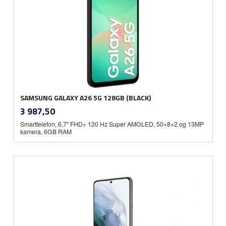
SAMSUNG GALAXY A26 5G 128GB (BLACK)
inkl.
Pris
3 987,50
mva.
Smarttelefon, 6,7" FHD+ 120 Hz Super AMOLED, 50+8+2 og 13MP
kamera, 6GB RAM