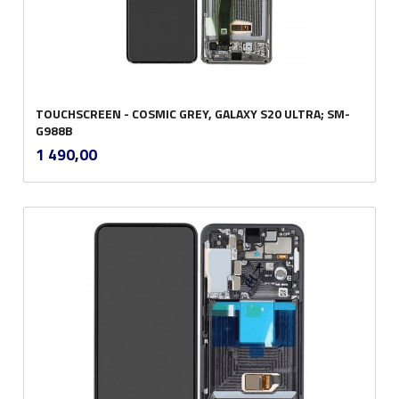
TOUCHSCREEN - COSMIC GREY, GALAXY S20 ULTRA; SM-
G988B
inkl.
Pris
1 490,00
mva.