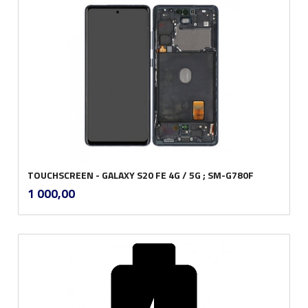
TOUCHSCREEN - GALAXY S20 FE 4G / 5G ; SM-G780F
inkl.
Pris
1 000,00
mva.