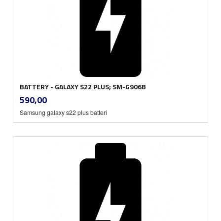
BATTERY - GALAXY S22 PLUS; SM-G906B
inkl.
Pris
590,00
mva.
Samsung galaxy s22 plus batteri