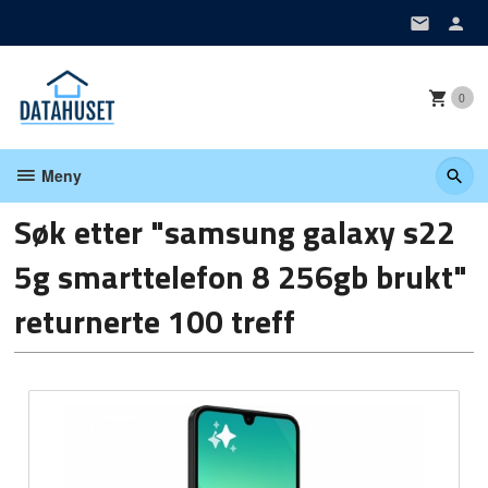
Gå
til
innholdet
0
Meny
Søk etter "samsung galaxy s22
5g smarttelefon 8 256gb brukt"
returnerte 100 treff