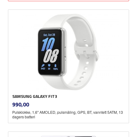
SAMSUNG GALAXY FIT3
inkl.
Pris
990,00
mva.
Pulsklokke, 1,6" AMOLED, pulsmåling, GPS, BT, vanntett 5ATM, 13
dagers batteri