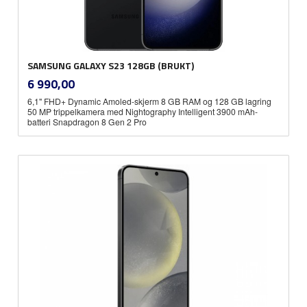
SAMSUNG GALAXY S23 128GB (BRUKT)
inkl.
Pris
6 990,00
mva.
6,1" FHD+ Dynamic Amoled-skjerm 8 GB RAM og 128 GB lagring
50 MP trippelkamera med Nightography Intelligent 3900 mAh-
batteri Snapdragon 8 Gen 2 Pro