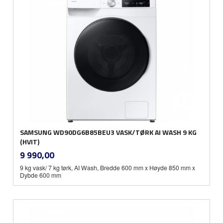
SAMSUNG WD90DG6B85BEU3 VASK/TØRK AI WASH 9 KG
(HVIT)
inkl.
Pris
9 990,00
mva.
9 kg vask/ 7 kg tørk, AI Wash, Bredde 600 mm x Høyde 850 mm x
Dybde 600 mm