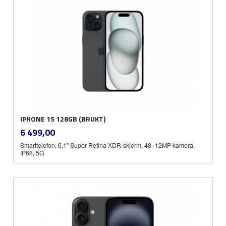
IPHONE 15 128GB (BRUKT)
inkl.
Pris
6 499,00
mva.
Smarttelefon, 6,1" Super Retina XDR-skjerm, 48+12MP kamera,
IP68, 5G