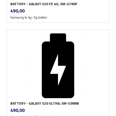
BATTERY - GALAXY S20 FE 4G; SM-G780F
inkl.
Pris
490,00
mva.
Samsung fe 4g / 5g batteri
BATTERY - GALAXY S20 ULTRA; SM-G988B
inkl.
Pris
490,00
mva.