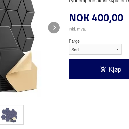
Lyddempene akustikkplater i
Pris
NOK
400,00
Next
inkl. mva.
Farge
Kjøp