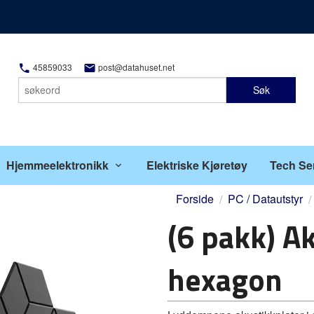
45859033
post@datahuset.net
Søk
Hjemmeelektronikk
Elektriske Kjøretøy
Tech Se
Forside
PC / Datautstyr
(6 pakk) A
hexagon