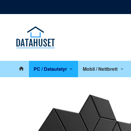
Gå
Lukk
til
innholdet
Produkter
PC / Datautstyr
Mobil / Nettbrett