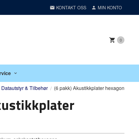
KONTAKT OSS
MIN KONTO
0
rvice
Datautstyr & Tilbehør
(6 pakk) Akustikkplater hexagon
kustikkplater