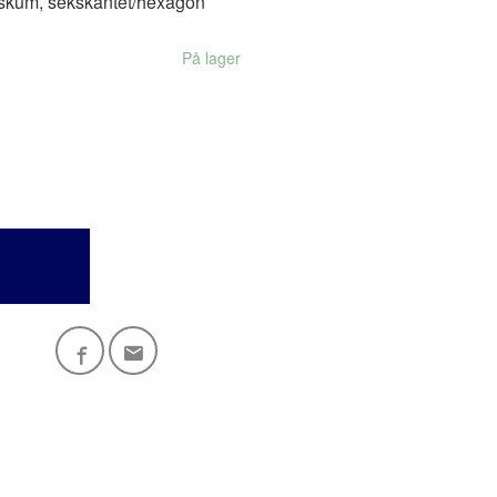
 skum, sekskantet/hexagon
På lager